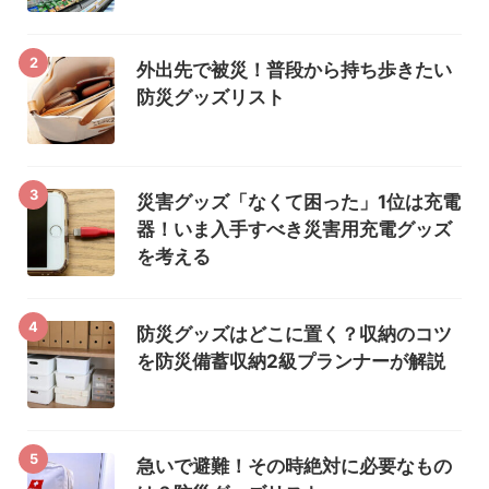
2
外出先で被災！普段から持ち歩きたい
防災グッズリスト
3
災害グッズ「なくて困った」1位は充電
器！いま入手すべき災害用充電グッズ
を考える
4
防災グッズはどこに置く？収納のコツ
を防災備蓄収納2級プランナーが解説
5
急いで避難！その時絶対に必要なもの