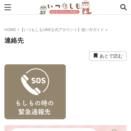
HOME
>
【いつもしもLINE公式アカウント】使い方ガイド
>
タグから探す
連絡先
0次の備え
1次の備え
2次の備え
まとめ
あとで読む
アプリ
インタビュー
コラム
チェックリスト
ツール
ママ防災士リサのいつもしも
ローリングストック
主食
事前対策
住まい
停電
備蓄
収納
台風
在宅避難
地震
夏
外出中
外出先
小学生
幼児
座談会
暮らし方
検証
特別企画
生理
発災直後