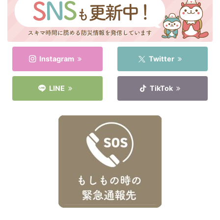
衛生用品
被災中
豪雨
赤ちゃん
避難前
避難所
野菜
防災おでかけ
防災グッズ
防災ポーチ
防災学習
非常持出袋
非常食
Instagram
Twitter
食事
LINE
TikTok