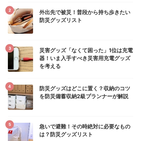
2
外出先で被災！普段から持ち歩きたい
防災グッズリスト
3
災害グッズ「なくて困った」1位は充電
器！いま入手すべき災害用充電グッズ
を考える
4
防災グッズはどこに置く？収納のコツ
を防災備蓄収納2級プランナーが解説
5
急いで避難！その時絶対に必要なもの
は？防災グッズリスト