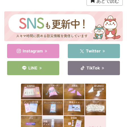
あとで読む
衛生用品
被災中
豪雨
赤ちゃん
避難前
避難所
野菜
防災おでかけ
防災グッズ
防災ポーチ
防災学習
非常持出袋
非常食
食事
Instagram
Twitter
LINE
TikTok