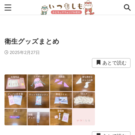
タグから探す
衛生グッズまとめ
0次の備え
1次の備え
2次の備え
まとめ
2025年2月27日
アプリ
インタビュー
コラム
チェックリスト
あとで読む
ツール
ママ防災士リサのいつもしも
ローリングストック
主食
事前対策
住まい
停電
備蓄
収納
台風
在宅避難
地震
夏
外出中
外出先
小学生
幼児
座談会
暮らし方
検証
特別企画
生理
発災直後