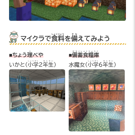
しょくりょう
そな
マイクラで
食料
を
備
えてみよう
り
びちくしょくりょうこ
■ちょう
理
べや
■
備蓄食糧庫
しょうがく
ねんせい
しょうがく
ねんせい
いかと(
小学
2
年生
)
水魔女(
小学
6
年生
)