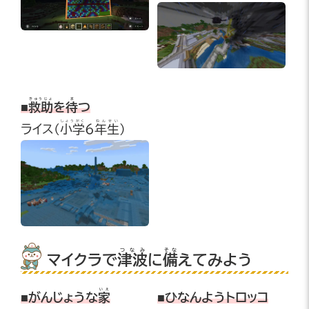
きゅうじょ
ま
■
救助
を
待
つ
しょうがく
ねんせい
ライス
(
小学
6
年生
)
つなみ
そな
マイクラで
津波
に
備
えてみよう
いえ
■がんじょうな
家
■ひなんようトロッコ