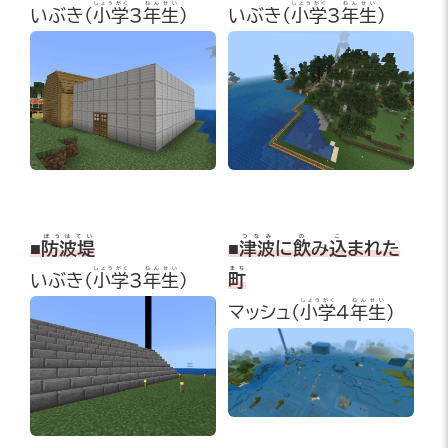
しょうがく
ねんせい
しょうがく
ねんせい
いぶき(
小学
3
年生
)
いぶき(
小学
3
年生
)
ぼうはてい
つなみ
の
こ
■
防波堤
■
津波
に
飲
み
込
まれた
しょうがく
ねんせい
まち
いぶき(
小学
3
年生
)
町
しょうがく
ねんせい
マッシュ
(
小学
4
年生
)