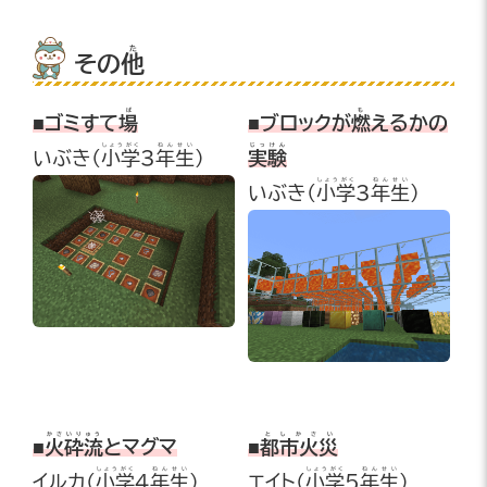
た
その
他
ば
も
■ゴミすて
場
■ブロックが
燃
えるかの
しょうがく
ねんせい
じっけん
いぶき(
小学
3
年生
)
実験
しょうがく
ねんせい
いぶき(
小学
3
年生
)
かさいりゅう
としかさい
■
火砕流
とマグマ
■
都市火災
しょうがく
ねんせい
しょうがく
ねんせい
イルカ
(
小学
4
年生
)
エイト
(
小学
5
年生
)