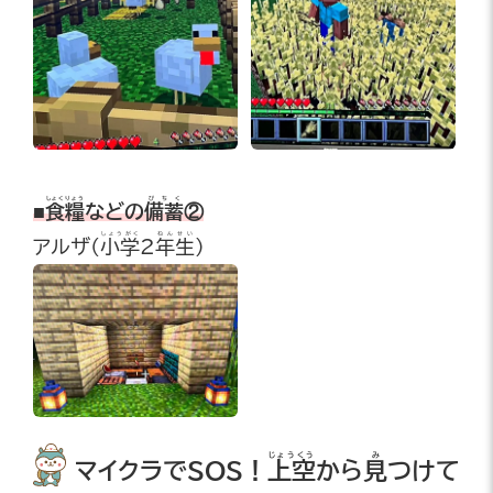
しょくりょう
びちく
■
食糧
などの
備蓄
②
しょうがく
ねんせい
アルザ(
小学
2
年生
)
じょうくう
み
マイクラでSOS！
上空
から
見
つけて