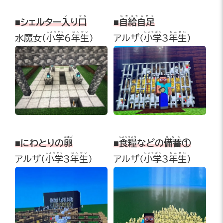
い
ぐち
じきゅうじそく
■シェルター
入
り
口
■
自給自足
しょうがく
ねんせい
しょうがく
ねんせい
水魔女(
小学
6
年生
)
アルザ(
小学
3
年生
)
たまご
しょくりょう
びちく
■にわとりの
卵
■
食糧
などの
備蓄
①
しょうがく
ねんせい
しょうがく
ねんせい
アルザ(
小学
3
年生
)
アルザ(
小学
3
年生
)