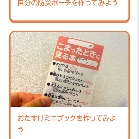
自分
の
防災
ポーチを
作
ってみよう
つく
おたすけミニブックを
作
ってみよ
う