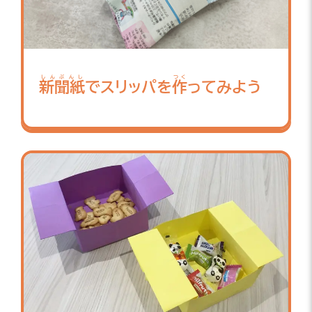
しんぶんし
つく
新聞紙
でスリッパを
作
ってみよう