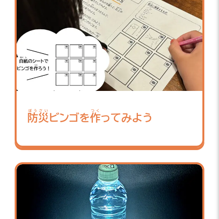
ぼうさい
つく
防災
ビンゴを
作
ってみよう