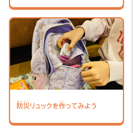
ぼうさい
つく
防災
リュックを
作
ってみよう