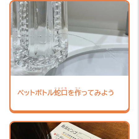
じゃぐち
つく
ペットボトル
蛇口
を
作
ってみよう