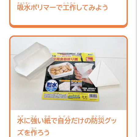
きゅうすい
こうさく
吸水
ポリマーで
工作
してみよう
みず
つよ
かみ
じぶん
ぼうさい
水
に
強
い
紙
で
自分
だけの
防災
グッ
つく
ズを
作
ろう