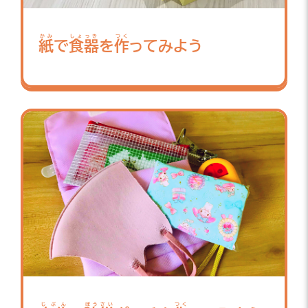
かみ
しょっき
つく
紙
で
食器
を
作
ってみよう
じぶん
ぼうさい
つく