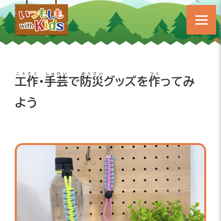
こうさく
しゅげい
ぼうさい
つく
工作
・
手芸
で
防災
グッズを
作
ってみ
よう