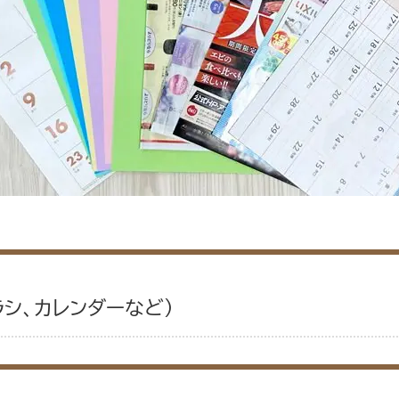
ラシ、カレンダーなど）