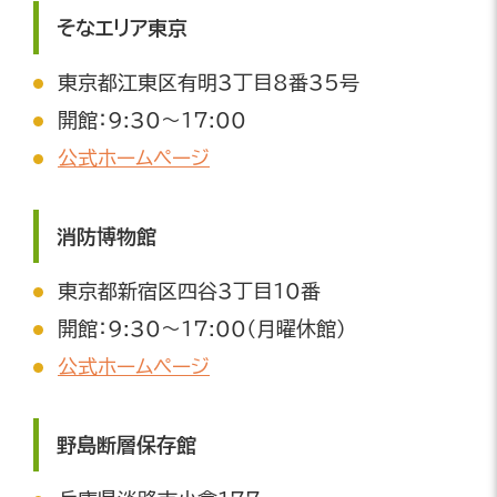
そなエリア東京
東京都江東区有明3丁目8番35号
開館：9:30〜17:00
公式ホームページ
消防博物館
東京都新宿区四谷3丁目10番
開館：9:30〜17:00（月曜休館）
公式ホームページ
野島断層保存館