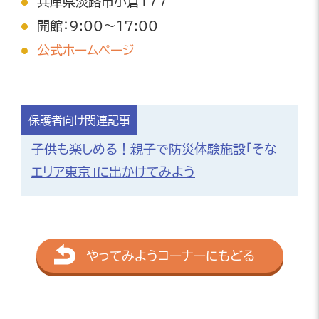
兵庫県淡路市小倉177
開館：9:00〜17:00
公式ホームページ
保護者向け関連記事
子供も楽しめる！親子で防災体験施設「そな
エリア東京」に出かけてみよう
やってみようコーナーにもどる