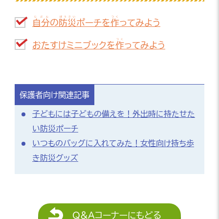
じぶん
ぼうさい
つく
自分
の
防災
ポーチを
作
ってみよう
つく
おたすけミニブックを
作
ってみよう
保護者向け関連記事
子どもには子どもの備えを！外出時に持たせた
い防災ポーチ
いつものバッグに入れてみた！女性向け持ち歩
き防災グッズ
Q&Aコーナーにもどる