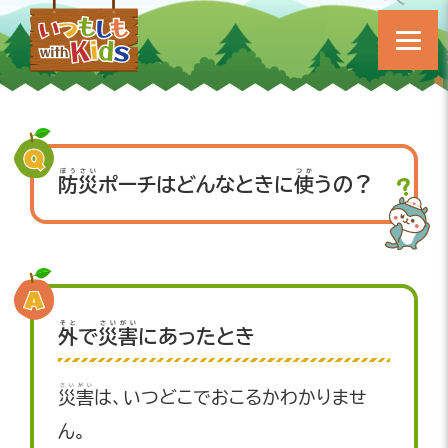
ぼうさい
つか
防災
ポーチはどんなときに
使
うの？
そと
さいがい
外
で
災害
にあったとき
さいがい
災害
は、いつどこでおこるかわかりませ
ん。