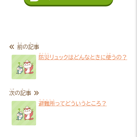
まえ
きじ
前
の
記事
ぼうさい
つか
防災
リュックはどんなときに
使
うの？
つぎ
きじ
次
の
記事
ひなんじょ
避難所
ってどういうところ？