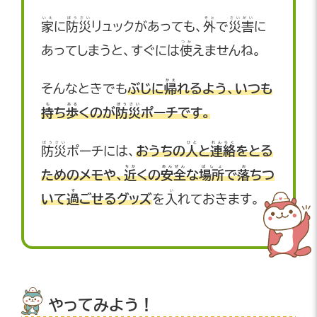
いえ
ぼうさい
そと
さいがい
家
に
防災
リュックがあっても、
外
で
災害
に
つか
あってしまうと、すぐには
使
えませんね。
かえ
そんなときでも
ぶじに
帰
れるよう、いつも
も
ある
ぼうさい
持
ち
歩
くのが
防災
ポーチです。
ぼうさい
ひと
れんらく
防災
ポーチには、
おうちの
人
と
連絡
をとる
ちか
あんぜん
ばしょ
お
ためのメモや、
近
くの
安全
な
場所
で
落
ちつ
す
い
いて
過
ごせるグッズ
を
入
れておきます。
やってみよう！