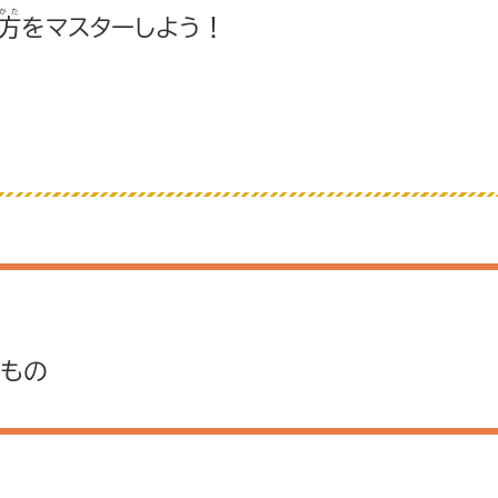
かた
方
をマスターしよう！
もの