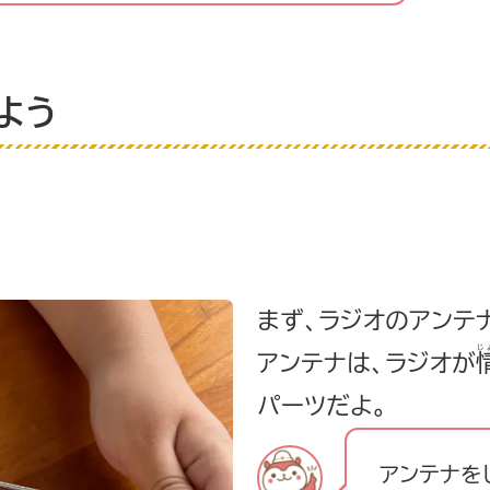
よう
まず、ラジオのアンテ
じ
アンテナは、ラジオが
パーツだよ。
アンテナを