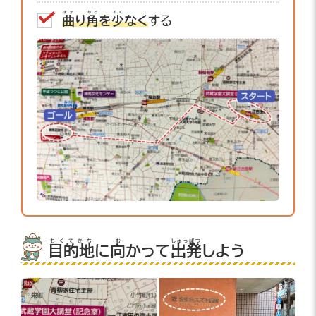
まが
かど
すく
曲
り
角
を
少
なく
する
もくてきち
む
しゅっぱつ
目的地
に
向
かって
出発
しよう