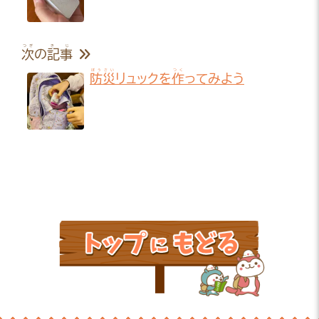
つぎ
きじ
次
の
記事
ぼうさい
つく
防災
リュックを
作
ってみよう