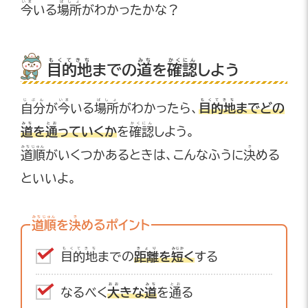
いま
ばしょ
今
いる
場所
がわかったかな？
もくてきち
みち
かくにん
目的地
までの
道
を
確認
しよう
じぶん
いま
ばしょ
もくてきち
自分
が
今
いる
場所
がわかったら、
目的地
までどの
みち
とお
かくにん
道
を
通
っていくか
を
確認
しよう。
みちじゅん
き
道順
がいくつかあるときは、こんなふうに
決
める
といいよ。
みちじゅん
き
道順
を
決
めるポイント
もくてきち
きょり
みじか
目的地
までの
距離
を
短
く
する
おお
みち
とお
なるべく
大
きな
道
を
通
る