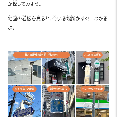
さが
か
探
してみよう。
ちず
かんばん
み
いま
ばしょ
地図
の
看板
を
見
ると、
今
いる
場所
がすぐにわかる
よ。