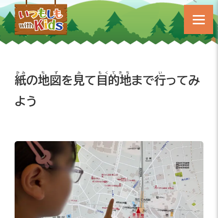
かみ
ちず
み
もくてきち
い
紙
の
地図
を
見
て
目的地
まで
行
ってみ
よう