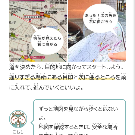
みち
き
もくてきち
む
道
を
決
めたら、
目的地
に
向
かってスタートしよう。
とお
ばしょ
めじるし
つぎ
まが
あたま
通
りすぎる
場所
にある
目印
と
次
に
曲
るところ
を
頭
い
すす
に
入
れて、
進
んでいくといいよ。
ちず
み
ある
あぶ
ずっと
地図
を
見
ながら
歩
くと
危
ない
よ。
ちず
かくにん
あんぜん
ばしょ
地図
を
確認
するときは、
安全
な
場所
こもも
た
ど
み