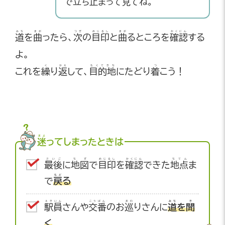
で
立
ち
止
まって
見
てね。
みち
まが
つぎ
めじるし
まが
かくにん
道
を
曲
ったら、
次
の
目印
と
曲
るところを
確認
する
よ。
く
かえ
もくてきち
つ
これを
繰
り
返
して、
目的地
にたどり
着
こう！
まよ
迷
ってしまったときは
さいご
ちず
めじるし
かくにん
ちてん
最後
に
地図
で
目印
を
確認
できた
地点
ま
もど
で
戻
る
えきいん
こうばん
まわ
みち
き
駅員
さんや
交番
のお
巡
りさんに
道
を
聞
く