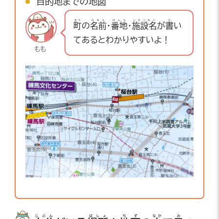
目的地
までの
地図
まち
なまえ
ばんち
しせつめい
か
町
の
名前
・
番地
・
施設名
が
書
い
てあるとわかりやすいよ！
もも
じぶん
ばしょ
ちず
なか
み