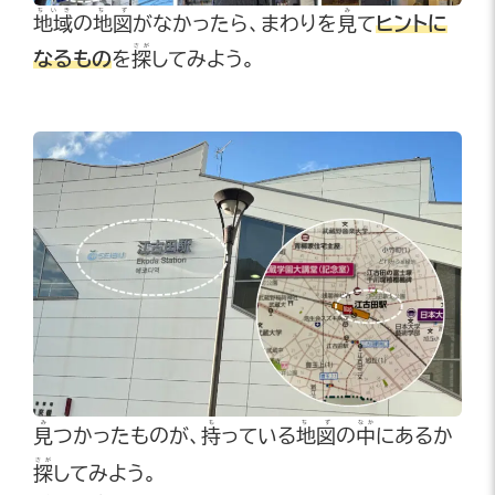
ちいき
ちず
み
地域
の
地図
がなかったら、まわりを
見
て
ヒントに
さが
なるもの
を
探
してみよう。
み
も
ちず
なか
見
つかったものが、
持
っている
地図
の
中
にあるか
さが
探
してみよう。