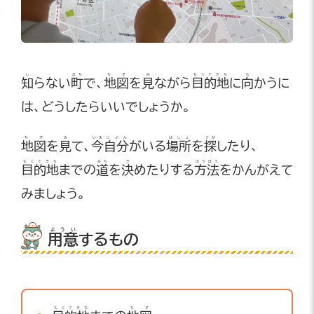
し
まち
ちず
み
もくてきち
む
知
らない
町
で、
地図
を
見
ながら
目的地
に
向
かうに
は、どうしたらいいでしょうか。
ちず
み
いま
じぶん
ばしょ
さが
地図
を
見
て、
今
自分
がいる
場所
を
探
したり、
もくてきち
みち
き
ほうほう
目的地
までの
道
を
決
めたりする
方法
をかんがえて
みましょう。
ようい
用意
するもの
もくてきち
ちず