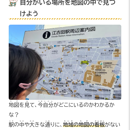
自分
がいる
場所
を
地図
の
中
で
見
つ
けよう
ちず
み
いま
じぶん
地図
を
見
て、
今
自分
がどこにいるのかわかるか
な？
えき
なか
おお
とお
ちいき
ちず
かんばん
駅
の
中
や
大
きな
通
りに、
地域
の
地図
の
看板
がない