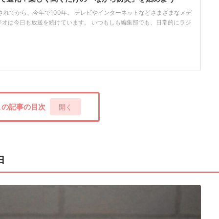
始されてから、今年で100年。 テレビやインターネットなどさまざまなメデ
ジオは今日も放送を続けています。 いつもしも編集部でも、日常的にラジ
この記事の目次
[
開く
]
由