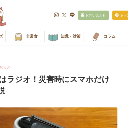
お問い合わせ
キッ
ズ
非常食
知識・対策
コラム
災グッズ
はラジオ！災害時にスマホだけ
説