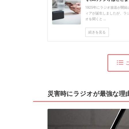
1925年にラジオ放送が開
ィアが誕生しましたが、ラ
オを聞くと ...
続きを見る
災害時にラジオが最強な理