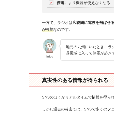
停電
により機器が使えなくなる
一方で、ラジオは
広範囲に電波を飛ばせ
が可能
なのです。
地元の九州にいたとき、ラ
暴風域に入って停電が起き
irrico
真実性のある情報が得られる
SNSのほうがリアルタイムで情報を得ら
しかし過去の災害では、SNSで多くの
フ