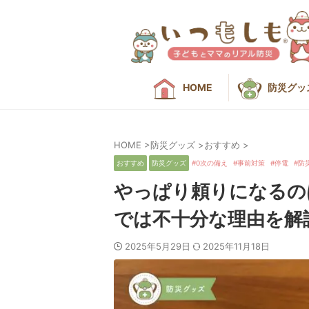
HOME
防災グッ
HOME
>
防災グッズ
>
おすすめ
>
おすすめ
防災グッズ
0次の備え
事前対策
停電
防
やっぱり頼りになるの
では不十分な理由を解
2025年5月29日
2025年11月18日