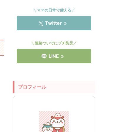
＼ママの日常で備える／
Twitter
＼連絡ついでにプチ防災／
LINE
プロフィール