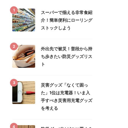
1
スーパーで揃える非常食紹
介！簡単便利にローリング
ストックしよう
2
外出先で被災！普段から持
ち歩きたい防災グッズリス
ト
3
災害グッズ「なくて困っ
た」1位は充電器！いま入
手すべき災害用充電グッズ
を考える
4