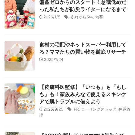
備蓄ゼロからのスタート！意識低めだ
った私たちが防災ライターになるまで
2026/1/5
あれから5年
,
備蓄
食材の宅配やネットスーパー利用して
る？ママたちの買い物を徹底リサーチ
2025/1/24
【皮膚科医監修】「いつも」も「もし
も」も！家族みんなで使えるスキンケ
アで肌トラブルに備えよう
2025/9/25
PR
,
ローリングストック
,
体調管
理