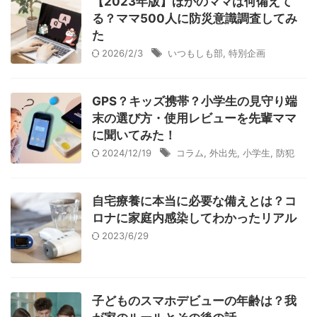
【2023年版】ほかのママは何備えて
る？ママ500人に防災意識調査してみ
た
2026/2/3
いつもしも部
,
特別企画
GPS？キッズ携帯？小学生の見守り端
末の選び方・使用レビューを先輩ママ
に聞いてみた！
2024/12/19
コラム
,
外出先
,
小学生
,
防犯
自宅療養に本当に必要な備えとは？コ
ロナに家庭内感染してわかったリアル
2023/6/29
子どものスマホデビューの年齢は？我