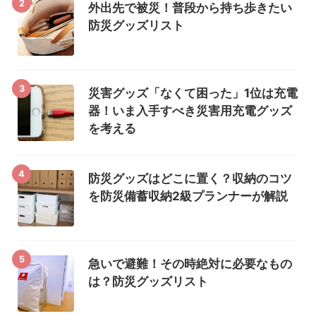
2
外出先で被災！普段から持ち歩きたい
防災グッズリスト
3
災害グッズ「なくて困った」1位は充電
器！いま入手すべき災害用充電グッズ
を考える
4
防災グッズはどこに置く？収納のコツ
を防災備蓄収納2級プランナーが解説
5
急いで避難！その時絶対に必要なもの
は？防災グッズリスト