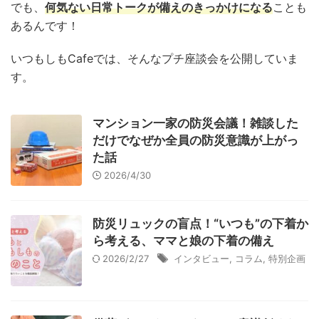
でも、
何気ない日常トークが備えのきっかけになる
ことも
衛生用品
被災中
豪雨
赤ちゃん
避難前
あるんです！
避難所
野菜
防災おでかけ
防災グッズ
いつもしもCafeでは、そんなプチ座談会を公開していま
防災ポーチ
防災学習
非常持出袋
非常食
す。
食事
マンション一家の防災会議！雑談した
だけでなぜか全員の防災意識が上がっ
た話
2026/4/30
防災リュックの盲点！“いつも”の下着か
ら考える、ママと娘の下着の備え
2026/2/27
インタビュー
,
コラム
,
特別企画