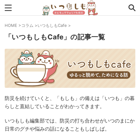
HOME
>
コラム
>
いつもしもCafe
>
「いつもしもCafe」の記事一覧
タグから探す
0次の備え
1次の備え
2次の備え
まとめ
アプリ
インタビュー
コラム
チェックリスト
ツール
ママ防災士リサのいつもしも
ローリングストック
主食
事前対策
住まい
防災を続けていくと、「もしも」の備えは「いつも」の暮
停電
備蓄
収納
台風
在宅避難
地震
らしと直結していることがわかってきます。
夏
外出中
外出先
小学生
幼児
座談会
いつもしも編集部では、防災の打ち合わせがいつのまにか
日常のグチや悩みの話になることもしばしば。
暮らし方
検証
特別企画
生理
発災直後