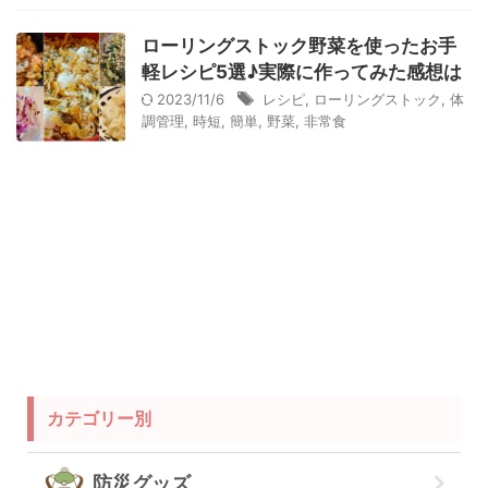
衛生用品
被災中
豪雨
赤ちゃん
避難前
ローリングストック野菜を使ったお手
避難所
防災おでかけ
防災グッズ
防災ポーチ
軽レシピ5選♪実際に作ってみた感想は
2023/11/6
レシピ
,
ローリングストック
,
体
防災学習
非常持出袋
非常食
食事
調管理
,
時短
,
簡単
,
野菜
,
非常食
カテゴリー別
防災グッズ