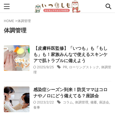
HOME
>
体調管理
体調管理
タグから探す
0次の備え
1次の備え
2次の備え
まとめ
【皮膚科医監修】「いつも」も「もし
アプリ
アルファ米
インタビュー
コラム
も」も！家族みんなで使えるスキンケ
アで肌トラブルに備えよう
チェックリスト
ツール
ママ防災士リサのいつもしも
2025/9/25
PR
,
ローリングストック
,
体調管
理
ローリングストック
主食
事前対策
住まい
停電
備蓄
収納
台風
在宅避難
地震
感染症シーズン到来！防災ママはコロ
ナやノロにどう備えてる？座談会
夏
外出中
外出先
小学生
幼児
座談会
2023/2/22
コラム
,
体調管理
,
備蓄
,
座談会
,
暮らし方
検証
特別企画
生理
発災直後
食事