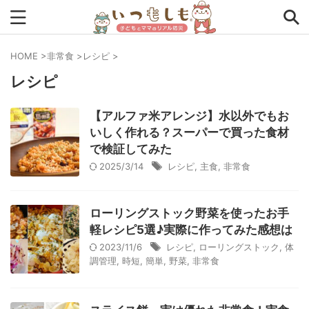
HOME
>
非常食
>
レシピ
>
レシピ
タグから探す
0次の備え
1次の備え
2次の備え
まとめ
【アルファ米アレンジ】水以外でもお
いしく作れる？スーパーで買った食材
アプリ
インタビュー
コラム
チェックリスト
で検証してみた
2025/3/14
レシピ
,
主食
,
非常食
ツール
ママ防災士リサのいつもしも
ローリングストック
主食
事前対策
住まい
ローリングストック野菜を使ったお手
停電
備蓄
収納
台風
在宅避難
地震
軽レシピ5選♪実際に作ってみた感想は
2023/11/6
レシピ
,
ローリングストック
,
体
夏
外出中
外出先
小学生
幼児
座談会
調管理
,
時短
,
簡単
,
野菜
,
非常食
暮らし方
検証
特別企画
生理
発災直後