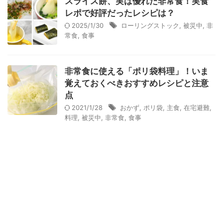
スライス餅、実は優れた非常食！実食
衛生用品
被災中
豪雨
赤ちゃん
避難前
レポで好評だったレシピは？
2025/1/30
ローリングストック
,
被災中
,
非
避難所
野菜
防災おでかけ
防災グッズ
常食
,
食事
防災ポーチ
防災学習
非常持出袋
非常食
食事
非常食に使える「ポリ袋料理」！いま
覚えておくべきおすすめレシピと注意
点
2021/1/28
おかず
,
ポリ袋
,
主食
,
在宅避難
,
料理
,
被災中
,
非常食
,
食事