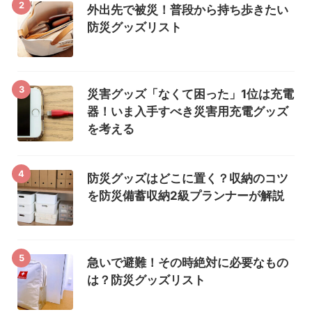
2
外出先で被災！普段から持ち歩きたい
防災グッズリスト
3
災害グッズ「なくて困った」1位は充電
器！いま入手すべき災害用充電グッズ
を考える
4
防災グッズはどこに置く？収納のコツ
を防災備蓄収納2級プランナーが解説
5
急いで避難！その時絶対に必要なもの
は？防災グッズリスト