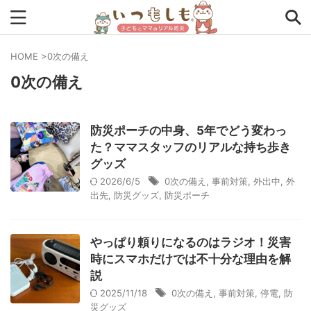
HOME
>
0次の備え
0次の備え
タグから探す
0次の備え
1次の備え
2次の備え
まとめ
防災ポーチの中身、5年でどう変わっ
アプリ
インタビュー
コラム
チェックリスト
た？ママスタッフのリアルな持ち歩き
グッズ
ツール
ママ防災士リサのいつもしも
2026/6/5
0次の備え
,
事前対策
,
外出中
,
外
出先
,
防災グッズ
,
防災ポーチ
ローリングストック
主食
事前対策
住まい
停電
備蓄
収納
台風
在宅避難
地震
やっぱり頼りになるのはラジオ！災害
時にスマホだけでは不十分な理由を解
夏
外出中
外出先
小学生
幼児
座談会
説
暮らし方
検証
特別企画
生理
発災直後
2025/11/18
0次の備え
,
事前対策
,
停電
,
防
災グッズ