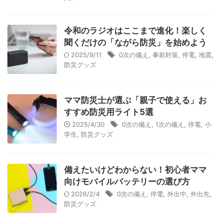
衛生用品
被災中
豪雨
赤ちゃん
避難前
避難所
野菜
防災おでかけ
防災グッズ
令和のラジオはここまで進化！楽しく
聞くだけの「ながら防災」を始めよう
防災ポーチ
防災学習
非常持出袋
非常食
2025/9/11
0次の備え
,
事前対策
,
停電
,
地震
,
防災グッズ
食事
ママ防災士が選ぶ「親子で使える」お
すすめ防災用ライト5選
2025/4/30
0次の備え
,
1次の備え
,
停電
,
小
学生
,
防災グッズ
備えたいけどわからない！初心者ママ
向けモバイルバッテリーの選び方
2026/2/4
0次の備え
,
停電
,
外出中
,
外出先
,
防災グッズ