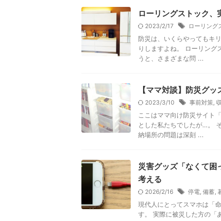
ローリングストック、
2023/2/17
ローリング
防災は、いくらやってもキリ
りしますよね。 ローリング
うと、さまざまな問 ...
【ママ対談】防災グッ
2023/3/10
事前対策
,
ここはママ向け防災サイト「
とした私たちでしたが…。 
納場所の問題は深刻 ...
災害グッズ「なくて困
考える
2026/2/16
停電
,
備蓄
,
現代人にとってスマホは「
す。 実際に被災した方の「