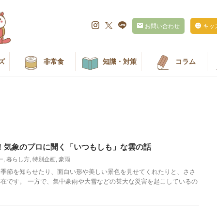
お問い合わせ
キッ
ズ
非常食
知識・対策
コラム
！気象のプロに聞く「いつもしも」な雲の話
ー
,
暮らし方
,
特別企画
,
豪雨
、季節を知らせたり、面白い形や美しい景色を見せてくれたりと、ささ
在です。 一方で、集中豪雨や大雪などの甚大な災害を起こしているの