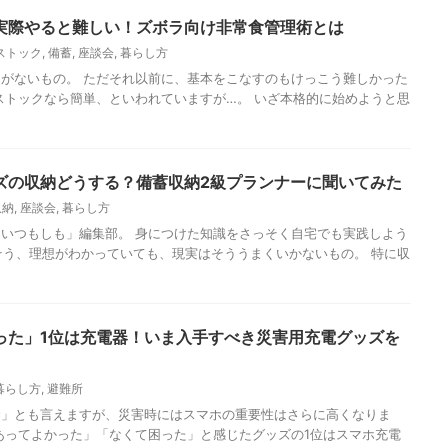
実際やると難しい！ズボラ向け非常食管理術とは
ストック
,
備蓄
,
座談会
,
暮らし方
がないもの。 ただそれ以前に、基本をこなすのもけっこう難しかった
ストックなら簡単、といわれていますが…。 いざ本格的に始めようと思
ズの収納どうする？備蓄収納2級プランナーに聞いてみた
収納
,
座談会
,
暮らし方
いつもしも」編集部。 身につけた知識をさっそく自宅でも実践しよう
そう、理想がわかっていても、現実はそううまくいかないもの。 特に収
った」1位は充電器！いま入手すべき災害用充電グッズを
暮らし方
,
避難所
命」とも言えますが、災害時にはスマホの重要性はさらに高くなりま
あってよかった」「なくて困った」と感じたグッズの1位はスマホ充電