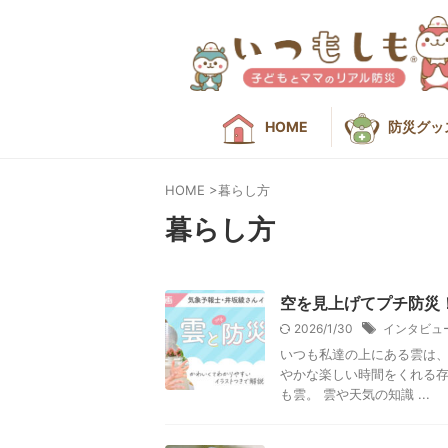
HOME
防災グッ
HOME
>
暮らし方
暮らし方
空を見上げてプチ防災
2026/1/30
インタビュ
いつも私達の上にある雲は
やかな楽しい時間をくれる存
も雲。 雲や天気の知識 ...