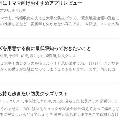
利に！ママ向けおすすめアプリレビュー
アプリ
,
暮らし方
マホも、情報収集を支える大事な防災グッズ。 緊急地震速報の受信に
の検索などなど、災害時も欠かせない存在です。 今回は、スマホの防
ズを用意する前に最低限知っておきたいこと
対策
,
小学生
,
幼児
,
暮らし方
,
避難所
,
防災グッズ
え大事！防災グッズを揃えよう！と思いますよね。 けれど、ただやみ
かくの備えが無駄になってしまうこともあります。 まず、備えには
ら持ち歩きたい防災グッズリスト
チェックリスト
,
事前対策
,
外出中
,
外出先
,
暮らし方
,
防災グッズ
,
防災ポーチ
くれません。 家には防災リュックが家族全員分備えてあって備蓄もば
中に被災したらどうでしょう？ 事態が落ち着くまでそこで待機しなけ