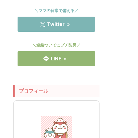
＼ママの日常で備える／
Twitter
＼連絡ついでにプチ防災／
LINE
プロフィール