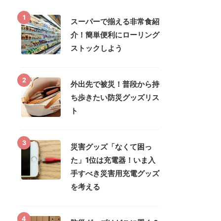
1
スーパーで揃える非常食紹
介！簡単便利にローリング
ストックしよう
2
外出先で被災！普段から持
ち歩きたい防災グッズリス
ト
3
災害グッズ「なくて困っ
た」1位は充電器！いま入
手すべき災害用充電グッズ
を考える
4