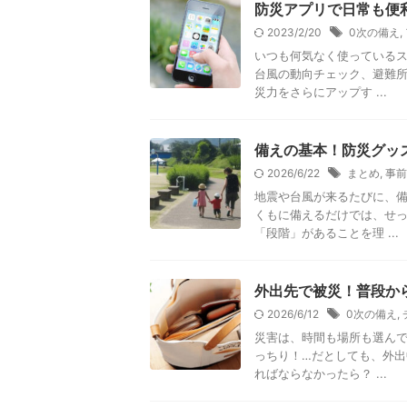
防災アプリで日常も便
2023/2/20
0次の備え
,
いつも何気なく使っているス
台風の動向チェック、避難所
災力をさらにアップす ...
備えの基本！防災グッ
2026/6/22
まとめ
,
事前
地震や台風が来るたびに、備
くもに備えるだけでは、せっ
「段階」があることを理 ...
外出先で被災！普段か
2026/6/12
0次の備え
,
災害は、時間も場所も選んで
っちり！…だとしても、外出
ればならなかったら？ ...