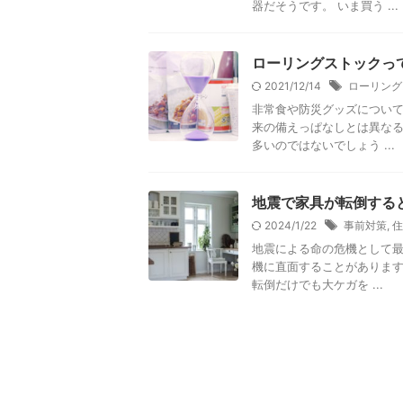
器だそうです。 いま買う ...
ローリングストックっ
2021/12/14
ローリング
非常食や防災グッズについて
来の備えっぱなしとは異な
多いのではないでしょう ...
地震で家具が転倒する
2024/1/22
事前対策
,
住
地震による命の危機として最
機に直面することがあります
転倒だけでも大ケガを ...