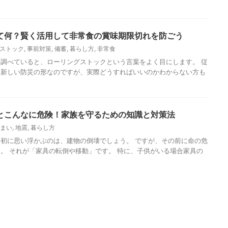
て何？賢く活用して非常食の賞味期限切れを防ごう
ストック
,
事前対策
,
備蓄
,
暮らし方
,
非常食
調べていると、ローリングストックという言葉をよく目にします。 従
る新しい防災の形なのですが、実際どうすればいいのかわからない方も
とこんなに危険！家族を守るための知識と対策法
まい
,
地震
,
暮らし方
初に思い浮かぶのは、建物の倒壊でしょう。 ですが、その前に命の危
。 それが「家具の転倒や移動」です。 特に、子供がいる場合家具の