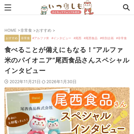
HOME
>
非常食
>
おすすめ
>
タグから探す
おすすめ
非常食
アルファ米
インタビュー
尾西
尾西食品
特別企画
非常食
0次の備え
1次の備え
2次の備え
まとめ
食べることが備えにもなる！”アルファ
米のパイオニア”尾西食品さんスペシャル
アプリ
インタビュー
コラム
チェックリスト
インタビュー
ツール
ママ防災士リサのいつもしも
2022年11月21日
2026年1月30日
ローリングストック
主食
事前対策
住まい
停電
備蓄
収納
台風
在宅避難
地震
夏
外出中
外出先
小学生
幼児
座談会
暮らし方
検証
特別企画
生理
発災直後