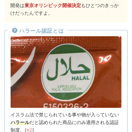
開発は
東京オリンピック
開催決定
もひとつのきっか
けだったんですよ。
ハラール認証とは
イスラム法で禁じられている事や物が入っていない
ハラール
だと認められた商品にのみ適用される認証
制度。
(
※2
)