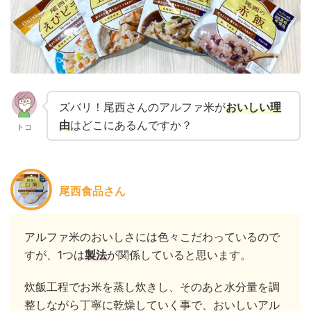
ズバリ！尾西さんのアルファ米が
おいしい理
由
はどこにあるんですか？
トコ
尾西食品さん
アルファ米のおいしさには色々こだわっているので
すが、1つは
製法
が関係していると思います。
炊飯工程でお米を蒸し炊きし、そのあと水分量を調
整しながら丁寧に乾燥していく事で、おいしいアル