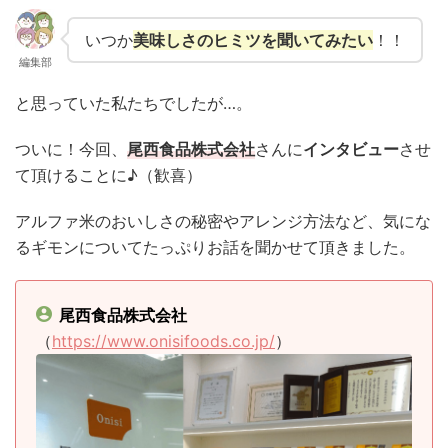
いつか
美味しさのヒミツを聞いてみたい
！！
編集部
と思っていた私たちでしたが…。
ついに！今回、
尾西食品株式会社
さんに
インタビュー
させ
て頂けることに♪（歓喜）
アルファ米のおいしさの秘密やアレンジ方法など、気にな
るギモンについてたっぷりお話を聞かせて頂きました。
尾西食品株式会社
（
https://www.onisifoods.co.jp/
）