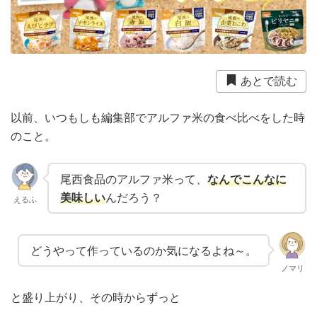
衛生用品
被災中
豪雨
赤ちゃん
避難前
避難所
野菜
防災おでかけ
防災グッズ
防災ポーチ
防災学習
非常持出袋
非常食
あとで読む
食事
以前、いつもしも編集部でアルファ米の食べ比べをした時
のこと。
尾西食品のアルファ米って、
なんでこんなに
美味しい
んだろう？
えるふ
どうやって作っているのか気になるよね～。
ノマリ
と盛り上がり、その時からずっと