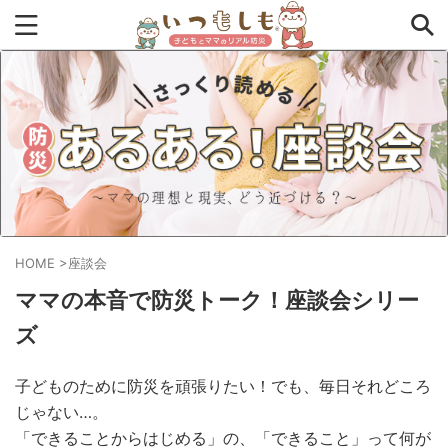
タグから探す
0次の備え
1次の備え
2次の備え
まとめ
アプリ
インタビュー
コラム
チェックリスト
ツール
ママ防災士リサのいつもしも
HOME
>
座談会
ローリングストック
主食
事前対策
住まい
ママの本音で防災トーク！座談会シリー
停電
備蓄
収納
台風
在宅避難
地震
ズ
夏
外出中
外出先
小学生
幼児
座談会
子どものために防災を頑張りたい！でも、毎日それどころ
じゃない…。
暮らし方
検証
特別企画
生理
発災直後
「できることからはじめる」の、「できること」って何が