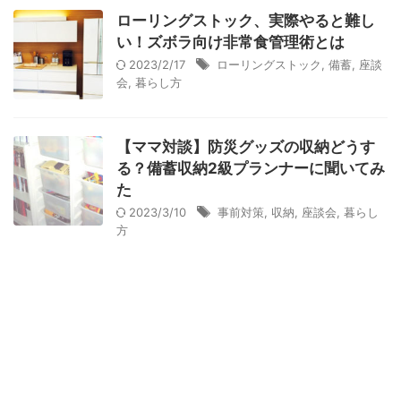
ローリングストック、実際やると難し
い！ズボラ向け非常食管理術とは
2023/2/17
ローリングストック
,
備蓄
,
座談
会
,
暮らし方
【ママ対談】防災グッズの収納どうす
る？備蓄収納2級プランナーに聞いてみ
た
2023/3/10
事前対策
,
収納
,
座談会
,
暮らし
方