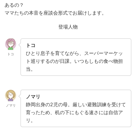
衛生用品
被災中
豪雨
赤ちゃん
避難前
あるの？
ママたちの本音を座談会形式でお届けします。
避難所
野菜
防災おでかけ
防災グッズ
登場人物
防災ポーチ
防災学習
非常持出袋
非常食
食事
トコ
ひとり息子を育てながら、スーパーマーケッ
トコ
ト巡りするのが日課。いつもしもの食べ物担
当。
ノマリ
静岡出身の2児の母。厳しい避難訓練を受けて
ノマリ
育ったため、机の下にもぐる速さには自信ア
リ。