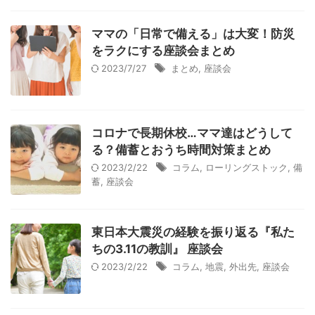
ママの「日常で備える」は大変！防災
をラクにする座談会まとめ
2023/7/27
まとめ
,
座談会
コロナで長期休校…ママ達はどうして
る？備蓄とおうち時間対策まとめ
2023/2/22
コラム
,
ローリングストック
,
備
蓄
,
座談会
東日本大震災の経験を振り返る『私た
ちの3.11の教訓』 座談会
2023/2/22
コラム
,
地震
,
外出先
,
座談会