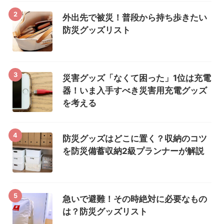
2
外出先で被災！普段から持ち歩きたい
防災グッズリスト
3
災害グッズ「なくて困った」1位は充電
器！いま入手すべき災害用充電グッズ
を考える
4
防災グッズはどこに置く？収納のコツ
を防災備蓄収納2級プランナーが解説
5
急いで避難！その時絶対に必要なもの
は？防災グッズリスト