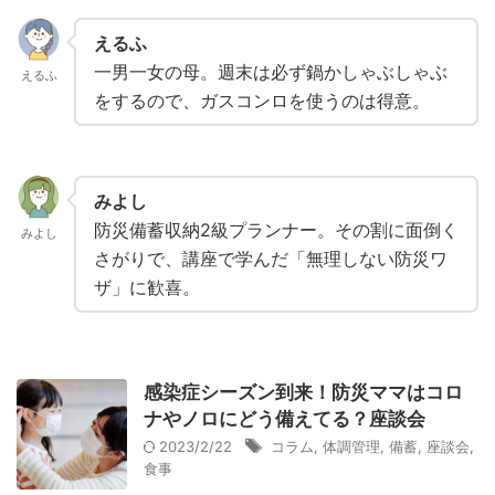
えるふ
一男一女の母。週末は必ず鍋かしゃぶしゃぶ
えるふ
をするので、ガスコンロを使うのは得意。
みよし
防災備蓄収納2級プランナー。その割に面倒く
みよし
さがりで、講座で学んだ「無理しない防災ワ
ザ」に歓喜。
感染症シーズン到来！防災ママはコロ
ナやノロにどう備えてる？座談会
2023/2/22
コラム
,
体調管理
,
備蓄
,
座談会
,
食事