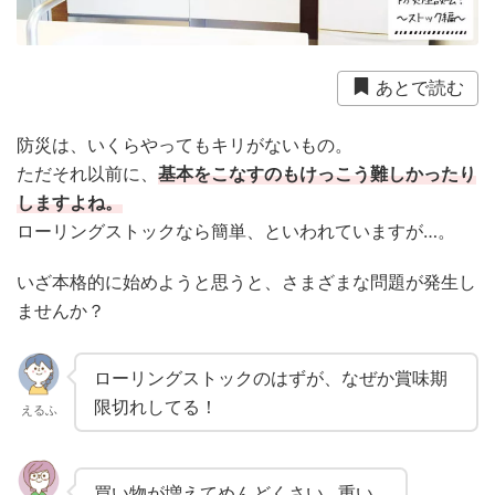
衛生用品
被災中
豪雨
赤ちゃん
避難前
避難所
防災おでかけ
防災グッズ
防災ポーチ
あとで読む
防災学習
非常持出袋
非常食
食事
防災は、いくらやってもキリがないもの。
ただそれ以前に、
基本をこなすのもけっこう難しかったり
しますよね。
ローリングストックなら簡単、といわれていますが…。
いざ本格的に始めようと思うと、さまざまな問題が発生し
ませんか？
ローリングストックのはずが、なぜか賞味期
限切れしてる！
えるふ
買い物が増えてめんどくさい…重い…