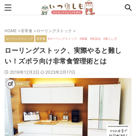
HOME
>
非常食
>
ローリングストック
>
タグから探す
ローリングストック
非常食
ローリングストック
備蓄
座談会
暮らし方
0次の備え
1次の備え
2次の備え
まとめ
ローリングストック、実際やると難し
い！ズボラ向け非常食管理術とは
アプリ
アルファ米
インタビュー
コラム
2019年12月2日
2023年2月17日
チェックリスト
ツール
ママ防災士リサのいつもしも
ローリングストック
主食
事前対策
住まい
停電
備蓄
収納
台風
在宅避難
地震
夏
外出中
外出先
小学生
幼児
座談会
暮らし方
検証
特別企画
生理
発災直後