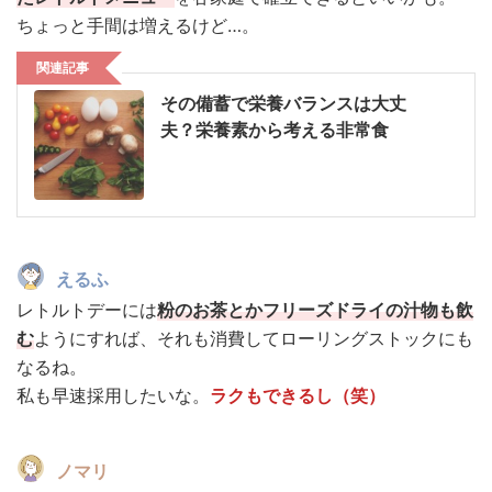
ちょっと手間は増えるけど…。
関連記事
その備蓄で栄養バランスは大丈
夫？栄養素から考える非常食
えるふ
レトルトデーには
粉のお茶とかフリーズドライの汁物も飲
む
ようにすれば、それも消費してローリングストックにも
なるね。
私も早速採用したいな。
ラク
もできるし（笑）
ノマリ