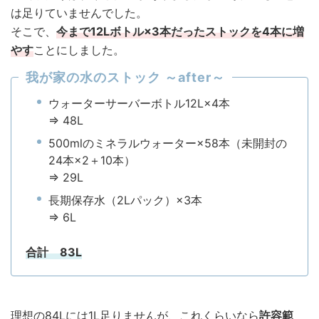
は足りていませんでした。
そこで、
今まで12Lボトル×3本だったストックを4本に増
やす
ことにしました。
我が家の水のストック ～after～
ウォーターサーバーボトル12L×4本
⇒ 48L
500mlのミネラルウォーター×58本（未開封の
24本×2＋10本）
⇒ 29L
長期保存水（2Lパック）×3本
⇒ 6L
合計 83L
理想の84Lには1L足りませんが、これくらいなら
許容範