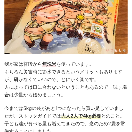
我が家は普段から
無洗米
を使っています。
もちろん災害時に節水できるというメリットもあります
が、研がなくていいので、とにかく楽です。
人によっては口に合わないということもあるので、試す場
合は少量から始めましょう。
今までは5kgの袋があと1つになったら買い足していまし
たが、ストックガイドでは
大人2人で4kg必要
とのこと。
子ども達が食べる量も増えてきたので、念のため2袋を常
備することにしました。