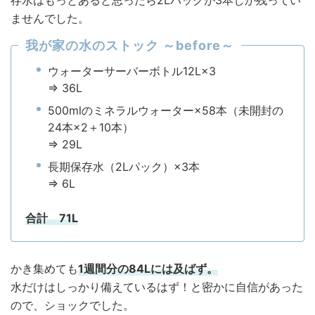
ませんでした。
我が家の水のストック ～before～
ウォーターサーバーボトル12L×3
⇒ 36L
500mlのミネラルウォーター×58本（未開封の
24本×2＋10本）
⇒ 29L
長期保存水（2Lパック）×3本
⇒ 6L
合計 71L
かき集めても
1
週間分の84Lには及ばず。
水だけはしっかり備えているはず！と密かに自信があった
ので、ショックでした。