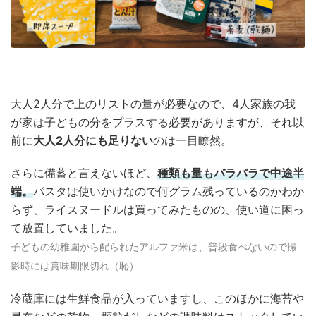
大人2人分で上のリストの量が必要なので、4人家族の我
が家は子どもの分をプラスする必要がありますが、それ以
前に
大人2人分にも足りない
のは一目瞭然。
さらに備蓄と言えないほど、
種類も量もバラバラで中途半
端。
パスタは使いかけなので何グラム残っているのかわか
らず、ライスヌードルは買ってみたものの、使い道に困っ
て放置していました。
子どもの幼稚園から配られたアルファ米は、普段食べないので撮
影時には賞味期限切れ（恥）
冷蔵庫には生鮮食品が入っていますし、このほかに海苔や