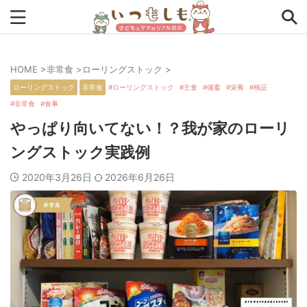
HOME
>
非常食
>
ローリングストック
>
タグから探す
ローリングストック
非常食
ローリングストック
主食
備蓄
栄養
検証
非常食
食事
0次の備え
1次の備え
2次の備え
まとめ
やっぱり向いてない！？我が家のローリ
アプリ
インタビュー
コラム
チェックリスト
ングストック実践例
ツール
ママ防災士リサのいつもしも
2020年3月26日
2026年6月26日
ローリングストック
主食
事前対策
住まい
停電
備蓄
収納
台風
在宅避難
地震
夏
外出中
外出先
小学生
幼児
座談会
暮らし方
検証
特別企画
生理
発災直後