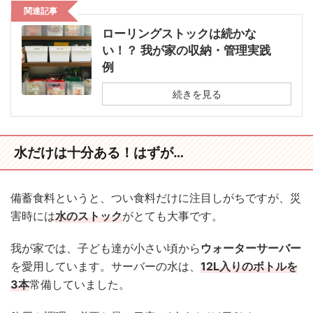
関連記事
ローリングストックは続かな
い！？ 我が家の収納・管理実践
例
続きを見る
水だけは十分ある！はずが…
備蓄食料というと、つい食料だけに注目しがちですが、災
害時には
水のストック
がとても大事です。
我が家では、子ども達が小さい頃から
ウォーターサーバー
を愛用しています。サーバーの水は、
12L入りのボトルを
3本
常備していました。