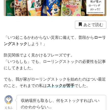
衛生用品
被災中
豪雨
赤ちゃん
避難前
避難所
野菜
防災おでかけ
防災グッズ
防災ポーチ
防災学習
非常持出袋
非常食
あとで読む
食事
「いつ起こるかわからない災害に備えて、普段から
ローリ
ングストック
しよう！」
防災関係でよく見かけるフレーズです。
「いつもしも」でも、ローリングストックの必要性を記事
にしてきました。
でも、我が家がローリングストックを始めたのはつい最近
のこと。それまでの私は
ストックが苦手
でした。
収納場所も取るし、何をストックすればいい
のかわからない…
えるふ