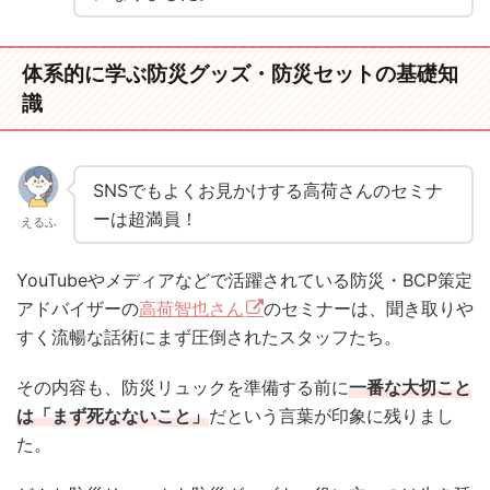
体系的に学ぶ防災グッズ・防災セットの基礎知
識
SNSでもよくお見かけする高荷さんのセミナ
ーは超満員！
えるふ
YouTubeやメディアなどで活躍されている
防災・BCP策定
アドバイザーの
高荷智也さん
のセミナーは、聞き取りや
すく流暢な話術にまず圧倒されたスタッフたち。
その内容も、防災リュックを準備する前に
一番な大切こと
は「まず死なないこと」
だという言葉が印象に残りまし
た。