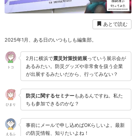
衛生用品
被災中
豪雨
赤ちゃん
避難前
避難所
防災おでかけ
防災グッズ
防災ポーチ
あとで読む
防災学習
非常持出袋
非常食
食事
2025年1月、ある日のいつもしも編集部。
2月に横浜で
震災対策技術展
っていう展示会が
あるみたい。防災グッズや非常食を扱う企業
トコ
が出展するみたいだから、行ってみない？
防災に関するセミナー
もあるんですね。私た
ちも参加できるのかな？
ひまり
事前にメールで申し込めばOKらしいよ。最新
の防災情報、知りたいよね！
えるふ