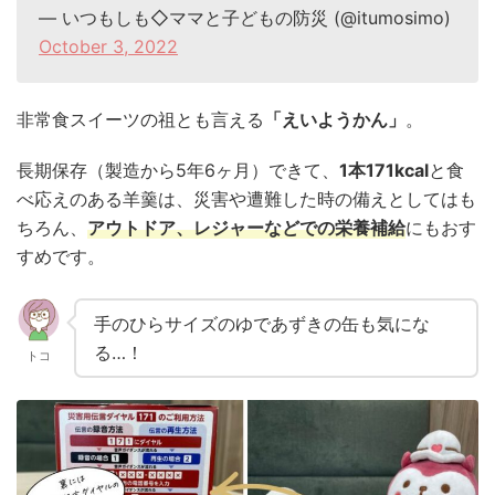
— いつもしも◇ママと子どもの防災 (@itumosimo)
October 3, 2022
非常食スイーツの祖とも言える
「えいようかん」
。
長期保存（製造から5年6ヶ月）できて、
1本171kcal
と食
べ応えのある羊羹は、災害や遭難した時の備えとしてはも
ちろん、
アウトドア、レジャーなどでの栄養補給
にもおす
すめです。
手のひらサイズのゆであずきの缶も気にな
る…！
トコ