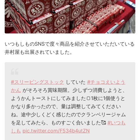
いつもしものSNSで度々商品を紹介させていただいている
井村屋も出展されていました。
#スリーピングストック
していた
#チョコえいよう
かん
がそろそろ賞味期限。少しずつ消費しようと、
ようかんトーストにしてみました🍞1枚に1個使うと
かなり多かったので、量は調整してみてください
ね。途中少しくどく感じたのでクランベリージャム
を足してみたら、ものすごく合いました🥰
#いつも
しも
pic.twitter.com/F534b4utZN