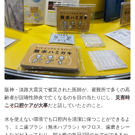
阪神・淡路大震災で被災された医師が、避難所で多くの高
齢者が誤嚥性肺炎で亡くなるのを目の当たりにし、
災害時
こそ口腔ケアが大事
だと話していたとのこと。
水を使えない環境でも口腔内を清潔に保つことができるよ
う、ミニ歯ブラシ（無水ハブラシ）やフロス、歯磨きシー
トなどが入っており、朝と晩の毎日2回のケアができるセ