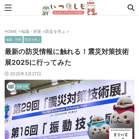
HOME
>
知識・対策
>
防災を学ぶ
>
タグから探す
知識・対策
防災を学ぶ
0次の備え
1次の備え
2次の備え
まとめ
最新の防災情報に触れる！震災対策技術
展2025に行ってみた
アプリ
アルファ米
インタビュー
コラム
2025年3月27日
チェックリスト
ツール
ママ防災士リサのいつもしも
ローリングストック
主食
事前対策
住まい
停電
備蓄
収納
台風
在宅避難
地震
夏
外出中
外出先
小学生
幼児
座談会
暮らし方
検証
特別企画
生理
発災直後