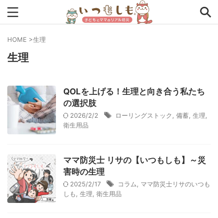
HOME
>
生理
生理
タグから探す
0次の備え
1次の備え
2次の備え
まとめ
QOLを上げる！生理と向き合う私たち
アプリ
アルファ米
インタビュー
コラム
の選択肢
2026/2/2
ローリングストック
,
備蓄
,
生理
,
チェックリスト
ツール
ママ防災士リサのいつもしも
衛生用品
ローリングストック
主食
事前対策
住まい
ママ防災士 リサの【いつもしも】～災
停電
備蓄
収納
台風
在宅避難
地震
害時の生理
夏
外出中
外出先
小学生
幼児
座談会
2025/2/17
コラム
,
ママ防災士リサのいつも
しも
,
生理
,
衛生用品
暮らし方
検証
特別企画
生理
発災直後