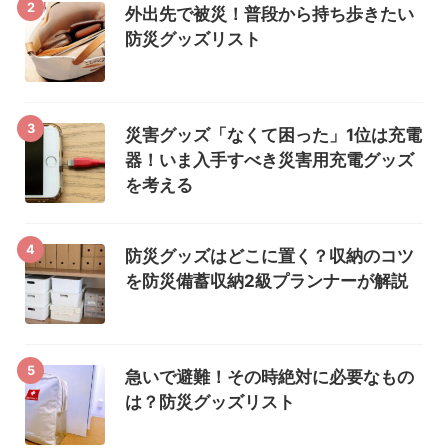
2
外出先で被災！普段から持ち歩きたい
防災グッズリスト
3
災害グッズ「なくて困った」1位は充電
器！いま入手すべき災害用充電グッズ
を考える
4
防災グッズはどこに置く？収納のコツ
を防災備蓄収納2級プランナーが解説
5
急いで避難！その時絶対に必要なもの
は？防災グッズリスト