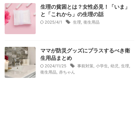
衛生用品
被災中
豪雨
赤ちゃん
避難前
生理の貧困とは？女性必見！「いま」
と「これから」の生理の話
避難所
防災おでかけ
防災グッズ
防災ポーチ
2025/4/1
生理
,
衛生用品
防災学習
非常持出袋
非常食
食事
ママが防災グッズにプラスするべき衛
生用品まとめ
2024/11/25
事前対策
,
小学生
,
幼児
,
生理
,
衛生用品
,
赤ちゃん