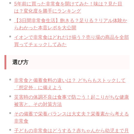
5年前に買った非常食を開けてみた！味は？見た目
は？変化度を勝手にランキング
【3日間非常食生活】飽きる？足りる？リアル体験か
らわかった本音レポを大公開
イオンで非常食はどれだけ揃う？売り場の商品を全部
買ってチェックしてみた
選び方
非常食と備蓄食料の違いは？ どちらもストックして
「想定外」に備えよう
災害時の体調不良は食事で防ごう！起こりがちな健康
被害と、その対策方法
その備蓄で栄養バランスは大丈夫？栄養素から考える
非常食
子どもの非常食はどうする？赤ちゃんから幼児まで月