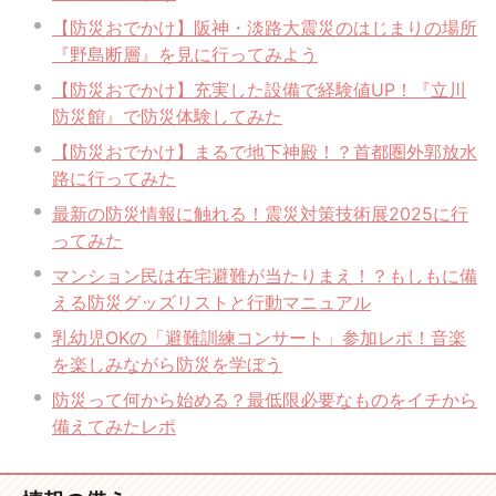
【防災おでかけ】阪神・淡路大震災のはじまりの場所
『野島断層』を見に行ってみよう
【防災おでかけ】充実した設備で経験値UP！『立川
防災館』で防災体験してみた
【防災おでかけ】まるで地下神殿！？首都圏外郭放水
路に行ってみた
最新の防災情報に触れる！震災対策技術展2025に行
ってみた
マンション民は在宅避難が当たりまえ！？もしもに備
える防災グッズリストと行動マニュアル
乳幼児OKの「避難訓練コンサート」参加レポ！音楽
を楽しみながら防災を学ぼう
防災って何から始める？最低限必要なものをイチから
備えてみたレポ