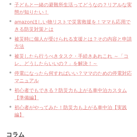
子どもと一緒の避難所生活ってどうなの？リアルな実
態が知りたい！
amazonほしい物リストで災害救援を！ママも応用で
きる防災対策とは
被災時に個人が受けられる支援とは？その内容と申請
方法
被災したら行うべきタスク・手続きあれこれ ～「コ
レ、どうしたらいいの？」を解決！～
停電になったら何すればいい？ママのための停電対応
マニュアル
初心者でもできる？防災力も上がる車中泊カスタム
【準備編】
初心者がやってみた！防災力も上がる車中泊【実践
編】
コラム