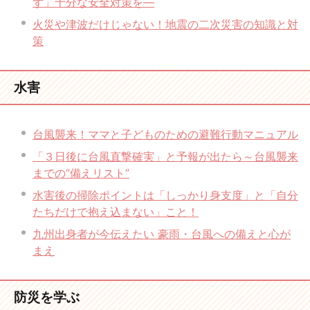
ず」十分な安全対策を―
火災や津波だけじゃない！地震の二次災害の知識と対
策
水害
台風襲来！ママと子どものための避難行動マニュアル
「３日後に台風直撃確実」と予報が出たら～台風襲来
までの“備えリスト”
水害後の掃除ポイントは「しっかり身支度」と「自分
たちだけで抱え込まない」こと！
九州出身者が今伝えたい 豪雨・台風への備えと心が
まえ
防災を学ぶ