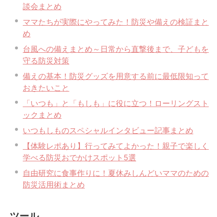
談会まとめ
ママたちが実際にやってみた！防災や備えの検証まと
め
台風への備えまとめ～日常から直撃後まで、子どもを
守る防災対策
備えの基本！防災グッズを用意する前に最低限知って
おきたいこと
「いつも」と「もしも」に役に立つ！ローリングスト
ックまとめ
いつもしものスペシャルインタビュー記事まとめ
【体験レポあり】行ってみてよかった！親子で楽しく
学べる防災おでかけスポット5選
自由研究に食事作りに！夏休みしんどいママのための
防災活用術まとめ
ツール