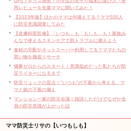
GPS？キッズ携帯？小学生の見守り端末の選び方・使
用レビューを先輩ママに聞いてみた！
【2023年版】ほかのママは何備えてる？ママ500人
に防災意識調査してみた
【皮膚科医監修】「いつも」も「もしも」も！家族み
んなで使えるスキンケアで肌トラブルに備えよう
食材の宅配やネットスーパー利用してる？ママたちの
買い物を徹底リサーチ
備蓄ゼロからのスタート！意識低めだった私たちが防
災ライターになるまで
防災リュックの盲点！“いつも”の下着から考える、マ
マと娘の下着の備え
マンション一家の防災会議！雑談しただけでなぜか全
員の防災意識が上がった話
ママ防災士リサの【いつもしも】