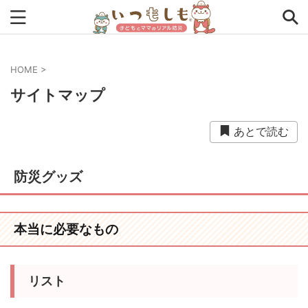
HOME
>
タグから探す
サイトマップ
0次の備え
1次の備え
2次の備え
まとめ
あとで読む
アプリ
アルファ米
インタビュー
コラム
チェックリスト
ツール
ママ防災士リサのいつもしも
防災グッズ
ローリングストック
主食
事前対策
住まい
停電
備蓄
収納
台風
在宅避難
地震
本当に必要なもの
夏
外出中
外出先
小学生
幼児
座談会
リスト
暮らし方
検証
特別企画
生理
発災直後