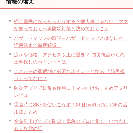
情報の備え
帰宅難民になったらどうする？他人事じゃない！ママ
が知っておくべき防災対策と決めておくこと
ハザードマップの取説～ハザードマップとはなにか、
活用法まで徹底解説！
広さや価格、アクセス以上に重要？ 防災視点からの
土地探しのポイントとは
これからの家選びに必要なポイントとなる 「防災視
点」ってなに？
防災アプリで日常も便利に！ママ向けおすすめアプリ
レビュー
災害時にSNSを使いこなす！X(旧Twitter)やLINEの活
用法まとめ
空を見上げてプチ防災！気象のプロに聞く「いつもし
も」な雲の話