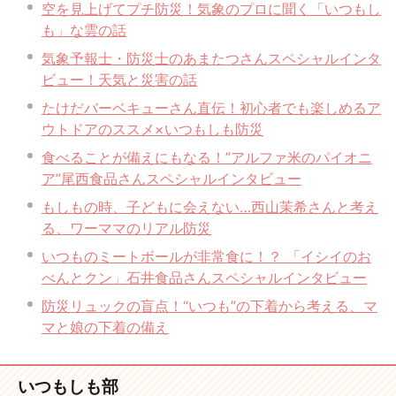
空を見上げてプチ防災！気象のプロに聞く「いつもし
も」な雲の話
気象予報士・防災士のあまたつさんスペシャルインタ
ビュー！天気と災害の話
たけだバーベキューさん直伝！初心者でも楽しめるア
ウトドアのススメ×いつもしも防災
食べることが備えにもなる！”アルファ米のパイオニ
ア”尾西食品さんスペシャルインタビュー
もしもの時、子どもに会えない…西山茉希さんと考え
る、ワーママのリアル防災
いつものミートボールが非常食に！？ 「イシイのお
べんとクン」石井食品さんスペシャルインタビュー
防災リュックの盲点！“いつも”の下着から考える、マ
マと娘の下着の備え
いつもしも部