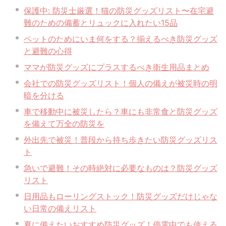
衛生用品
被災中
豪雨
赤ちゃん
避難前
保護中: 防災士厳選！猫の防災グッズリスト〜在宅避
難のための備蓄とリュックに入れたい15品
避難所
防災おでかけ
防災グッズ
防災ポーチ
ペットのためにいま何をする？揃えるべき防災グッズ
防災学習
非常持出袋
非常食
食事
と避難の心得
ママが防災グッズにプラスするべき衛生用品まとめ
会社での防災グッズリスト！個人の備えが被災時の明
暗を分ける
車で移動中に被災したら？車にも非常食と防災グッズ
を備えて万全の防災を
外出先で被災！普段から持ち歩きたい防災グッズリス
ト
急いで避難！その時絶対に必要なものは？防災グッズ
リスト
日用品もローリングストック！防災グッズだけじゃな
い日常の備えリスト
夏に備えたいおすすめ防災グッズ！停電中でも使える