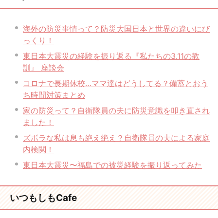
海外の防災事情って？防災大国日本と世界の違いにび
っくり！
東日本大震災の経験を振り返る『私たちの3.11の教
訓』 座談会
コロナで長期休校…ママ達はどうしてる？備蓄とおう
ち時間対策まとめ
家の防災って？自衛隊員の夫に防災意識を叩き直され
ました！
ズボラな私は息も絶え絶え？自衛隊員の夫による家庭
内検閲！
東日本大震災〜福島での被災経験を振り返ってみた
いつもしもCafe