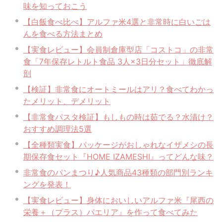
味を知っておこう
【白飯食べ比べ】アルファ米4選と非常時に白いごは
んを食べる方法まとめ
【実食レビュー】会員制倉庫型店「コストコ」の非常
食「7年保存レトルト食品 3人×3日分セット」徹底解
剖
【検証】非常食にオートミールはアリ？食べてわかっ
たメリット、デメリット
【非常食パスタ検証】もしもの時は茹でる？水漬け？
おすすめ調理法5選
【全種類実食】パッケージがおしゃれなイザメシの長
期保存食セット『HOME IZAMESHI』ってどんな味？
非常食のパンまつり♪人気商品43種類の部門別ランキ
ングを発表！
【実食レビュー】身体においしいアルファ米『尾西の
栄養＋（プラス）パエリア』を作って食べてみた