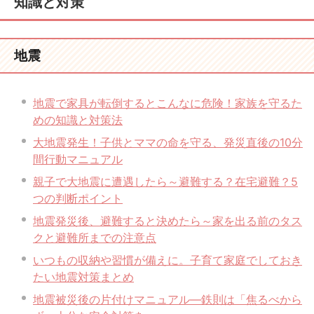
知識と対策
地震
地震で家具が転倒するとこんなに危険！家族を守るた
めの知識と対策法
大地震発生！子供とママの命を守る、発災直後の10分
間行動マニュアル
親子で大地震に遭遇したら～避難する？在宅避難？5
つの判断ポイント
地震発災後、避難すると決めたら～家を出る前のタス
クと避難所までの注意点
いつもの収納や習慣が備えに。子育て家庭でしておき
たい地震対策まとめ
地震被災後の片付けマニュアル―鉄則は「焦るべから