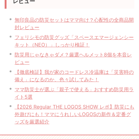
レビュー
無印良品の防災セットはママ向け？心配性の全商品開
封レビュー
フェリシモの防災グッズ「スペースエマージェンシー
キット（NEO）」しっかり検証！
防災用じゃなきゃダメ？厳選ヘルメット8個を本音レ
ビュー
【徹底検証】我が家のコードレス冷温庫は「災害時の
備え」になるのか、色々試してみた！
ママ防災士が選ぶ「親子で使える」おすすめ防災用ラ
イト5選
【2026 Regular THE LOGOS SHOW レポ】防災にも
外遊びにも！ママにうれしいLOGOSの新作＆定番グ
ッズを厳選紹介