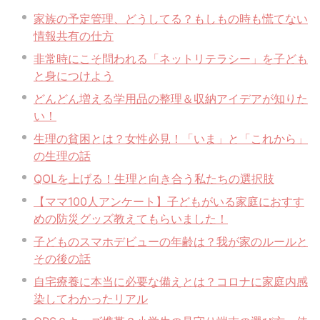
家族の予定管理、どうしてる？もしもの時も慌てない
情報共有の仕方
非常時にこそ問われる「ネットリテラシー」を子ども
と身につけよう
どんどん増える学用品の整理＆収納アイデアが知りた
い！
生理の貧困とは？女性必見！「いま」と「これから」
の生理の話
QOLを上げる！生理と向き合う私たちの選択肢
【ママ100人アンケート】子どもがいる家庭におすす
めの防災グッズ教えてもらいました！
子どものスマホデビューの年齢は？我が家のルールと
その後の話
自宅療養に本当に必要な備えとは？コロナに家庭内感
染してわかったリアル