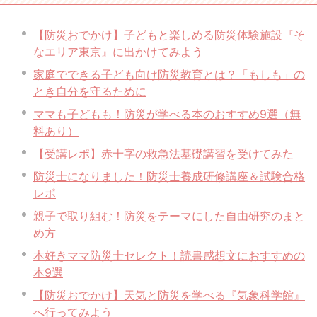
【防災おでかけ】子どもと楽しめる防災体験施設『そ
なエリア東京』に出かけてみよう
家庭でできる子ども向け防災教育とは？「もしも」の
とき自分を守るために
ママも子どもも！防災が学べる本のおすすめ9選（無
料あり）
【受講レポ】赤十字の救急法基礎講習を受けてみた
防災士になりました！防災士養成研修講座＆試験合格
レポ
親子で取り組む！防災をテーマにした自由研究のまと
め方
本好きママ防災士セレクト！読書感想文におすすめの
本9選
【防災おでかけ】天気と防災を学べる『気象科学館』
へ行ってみよう