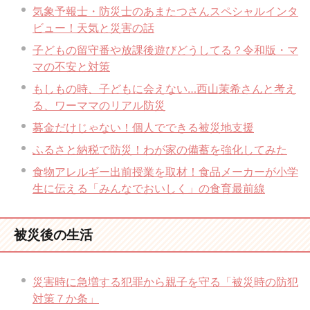
気象予報士・防災士のあまたつさんスペシャルインタ
ビュー！天気と災害の話
子どもの留守番や放課後遊びどうしてる？令和版・マ
マの不安と対策
もしもの時、子どもに会えない…西山茉希さんと考え
る、ワーママのリアル防災
募金だけじゃない！個人でできる被災地支援
ふるさと納税で防災！わが家の備蓄を強化してみた
食物アレルギー出前授業を取材！食品メーカーが小学
生に伝える「みんなでおいしく」の食育最前線
被災後の生活
災害時に急増する犯罪から親子を守る「被災時の防犯
対策７か条」