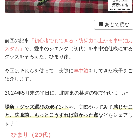
衛生用品
被災中
豪雨
赤ちゃん
避難前
避難所
野菜
防災おでかけ
防災グッズ
あとで読む
防災ポーチ
防災学習
非常持出袋
非常食
前回の記事
「初心者でもできる？防災力も上がる車中泊カ
食事
スタム」
で、愛車のシエンタ（初代）を車中泊仕様にする
グッズをそろえた、ひまり家。
今回はそれらを使って、実際に
車中泊
をしてきた様子をご
紹介します。
2024年5月末の平日に、北関東の某道の駅で行いました。
場所・グッズ選びのポイント
や、実際やってみて
感じたこ
と、失敗談、もっとこうすれば良かった点
などをシェアし
ます！
ひまり（20代）