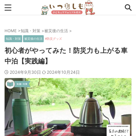
HOME
>
知識・対策
>
被災後の生活
>
タグから探す
知識・対策
被災後の生活
防災グッズ
0次の備え
1次の備え
2次の備え
まとめ
初心者がやってみた！防災力も上がる車
中泊【実践編】
アプリ
インタビュー
コラム
チェックリスト
2024年9月30日
2024年10月24日
ツール
ママ防災士リサのいつもしも
ローリングストック
主食
事前対策
住まい
停電
備蓄
収納
台風
在宅避難
地震
夏
外出中
外出先
小学生
幼児
座談会
暮らし方
検証
特別企画
生理
発災直後