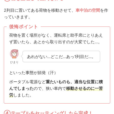
2列目に置いてある荷物を移動させて、
車中泊の空間
を作
っていきます。
後悔ポイント
荷物を置く場所がなく、運転席と助手席にとりあえ
ず置いたら、あとから取り出すのが大変でした…。
あれがない…どこだ…あっ1列目だ…。
ひまり
といった事態が頻発（汗）
ポータブル電源など
重たいものも、適当な位置に積
んでしまった
ので、狭い車内で
移動させるのに一苦
労
しました。
④テーブルをセッティングしたら完成！