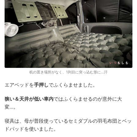
机の置き場所がなく、1列目に突っ込む形に…汗
エアベッドを
手押し
でふくらませました。
狭い＆天井が低い車内
ではふくらませるのが意外に大
変…。
寝具は、母が普段使っているセミダブルの羽毛布団とベッ
ドパッドを使いました。