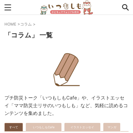
HOME
>
コラム
>
「コラム」 一覧
タグから探す
0次の備え
1次の備え
2次の備え
まとめ
アプリ
アルファ米
インタビュー
コラム
チェックリスト
ツール
ママ防災士リサのいつもしも
ローリングストック
主食
事前対策
住まい
プチ防災トーク「いつもしもCafe」や、イラストエッセ
停電
備蓄
収納
台風
在宅避難
地震
イ「ママ防災士リサのいつもしも」など、気軽に読めるコ
夏
外出中
外出先
小学生
幼児
座談会
ンテンツを集めました。
暮らし方
検証
特別企画
生理
発災直後
すべて
いつもしもCafe
イラストエッセイ
マンガ