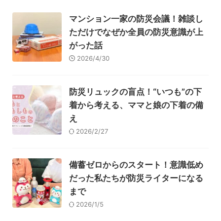
衛生用品
被災中
豪雨
赤ちゃん
避難前
マンション一家の防災会議！雑談し
避難所
防災おでかけ
防災グッズ
防災ポーチ
ただけでなぜか全員の防災意識が上
がった話
防災学習
非常持出袋
非常食
食事
2026/4/30
防災リュックの盲点！“いつも”の下
着から考える、ママと娘の下着の備
え
2026/2/27
備蓄ゼロからのスタート！意識低め
だった私たちが防災ライターになる
まで
2026/1/5