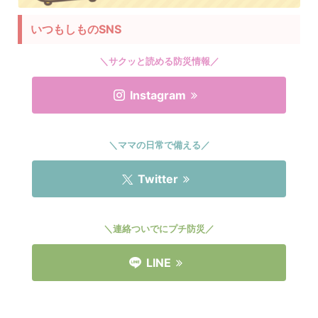
いつもしものSNS
＼サクッと読める防災情報／
Instagram
＼ママの日常で備える／
Twitter
＼連絡ついでにプチ防災／
LINE