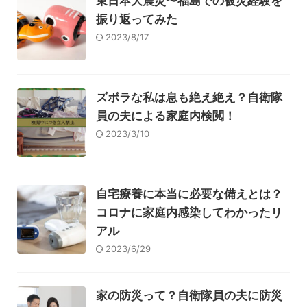
東日本大震災〜福島での被災経験を
振り返ってみた
2023/8/17
ズボラな私は息も絶え絶え？自衛隊
員の夫による家庭内検閲！
2023/3/10
自宅療養に本当に必要な備えとは？
コロナに家庭内感染してわかったリ
アル
2023/6/29
家の防災って？自衛隊員の夫に防災