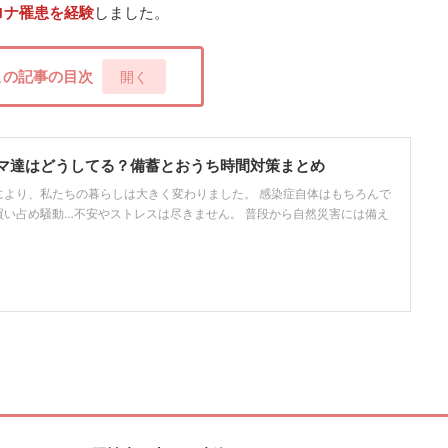
ロナ罹患を経験
しました。
この記事の目次
[
開く
]
マ達はどうしてる？備蓄とおうち時間対策まとめ
により、私たちの暮らしは大きく変わりました。 感染症自体はもちろんで
買い占め騒動…不安やストレスは尽きません。 普段から自然災害には備え