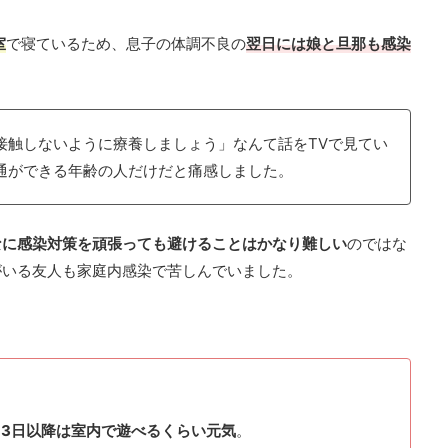
室
で寝ているため、息子の体調不良の
翌日には娘と旦那も感染
接触しないように療養しましょう」なんて話をTVで見てい
通ができる年齢の人だけだと痛感しました。
なに感染対策を頑張っても避けることはかなり難しい
のではな
がいる友人も家庭内感染で苦しんでいました。
、
3日以降は室内で遊べるくらい元気
。