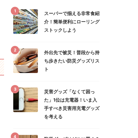
1
スーパーで揃える非常食紹
介！簡単便利にローリング
ストックしよう
2
外出先で被災！普段から持
ち歩きたい防災グッズリス
ト
3
災害グッズ「なくて困っ
た」1位は充電器！いま入
手すべき災害用充電グッズ
を考える
4