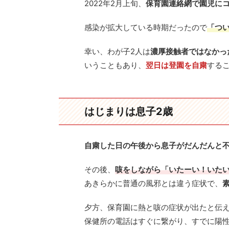
2022年2月上旬、
保育園連絡網で園児に
感染が拡大している時期だったので
「つ
幸い、わが子2人は
濃厚接触者ではなかっ
いうこともあり、
翌日は登園を自粛
する
はじまりは息子2歳
自粛した日の午後から息子がだんだんと
その後、
咳をしながら「いたーい！いた
あきらかに普通の風邪とは違う症状で、
夕方、保育園に熱と咳の症状が出たと伝
保健所の電話はすぐに繋がり、すでに陽