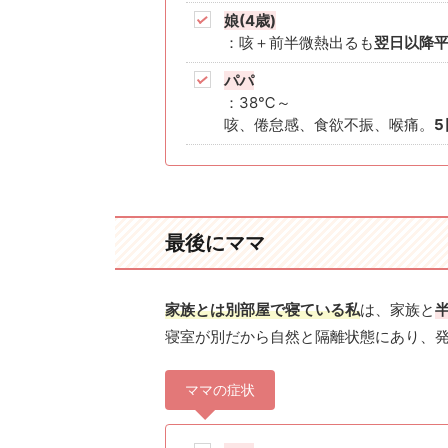
娘(4歳)
：咳＋前半微熱出るも
翌日以降
パパ
：38℃～
咳、倦怠感、食欲不振、喉痛。
最後にママ
家族とは別部屋で寝ている私
は、家族と
寝室が別だから自然と隔離状態にあり、
ママの症状