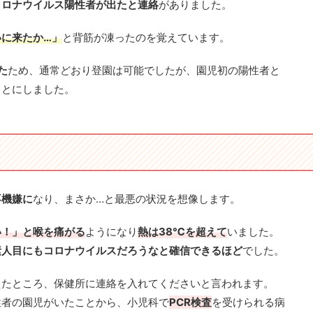
コロナウイルス陽性者が出たと連絡
がありました。
いに来たか…」
と背筋が凍ったのを覚えています。
た
ため、通常どおり登園は可能でしたが、園児初の陽性者と
ことにしました。
不機嫌に
なり、まさか…と最悪の状況を想像します。
い！」と喉を痛がる
ようになり
熱は38℃を超えて
いました。
素人目にもコロナウイルスだろうなと確信できるほど
でした。
えたところ、保健所に連絡を入れてくださいと言われます。
性者の園児がいたことから、小児科で
PCR検査
を受けられる病