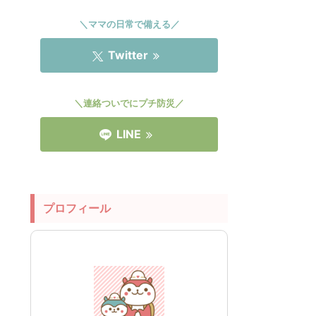
＼ママの日常で備える／
Twitter
＼連絡ついでにプチ防災／
LINE
プロフィール