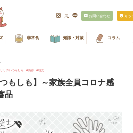
お問い合わせ
キッ
ズ
非常食
知識・対策
コラム
>
リサのいつもしも
備蓄
幼児
いつもしも】～家族全員コロナ感
蓄品