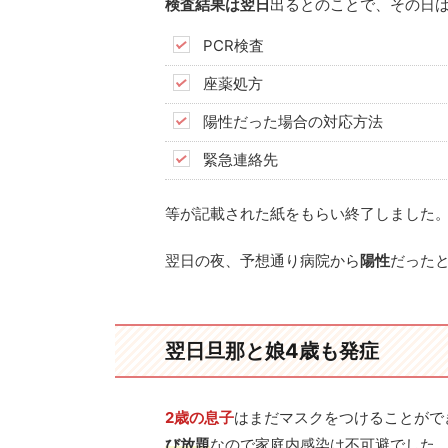
検査結果は翌日
出るとのことで、その日
PCR検査
座薬処方
陽性だった場合の対応方法
緊急連絡先
等が記載された紙をもらい終了しました
翌日の夜、予想通り病院から
陽性
だった
翌日旦那と娘4歳も発症
2歳の息子
はまだマスクをつけることがで
び放題
なので家庭内感染は不可避でした