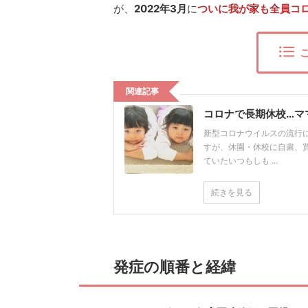
が、
2022年3月
に
ついに我が家も全員コ
関連記事
コロナで長期休校…マ
新型コロナウイルスの流行
すが、休園・休校に自粛、
ていたいつもしも ...
続きを見る
発症の順番と経緯