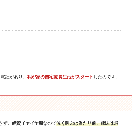
は
。
と電話があり、
我が家の自宅療養生活がスタート
したのです。
きず、
絶賛イヤイヤ期
なので
泣く叫ぶは当たり前、飛沫は飛
。