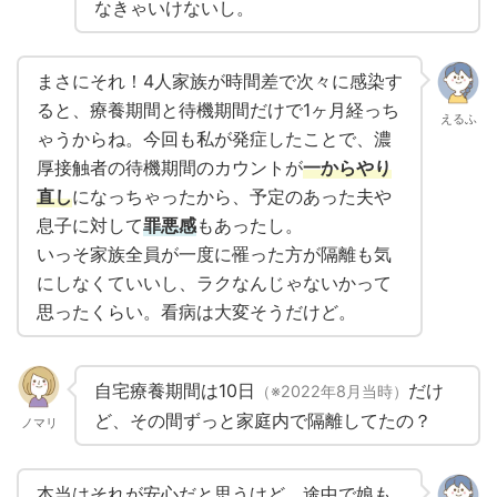
なきゃいけないし。
まさにそれ！4人家族が時間差で次々に感染す
ると、療養期間と待機期間だけで1ヶ月経っち
えるふ
ゃうからね。今回も私が発症したことで、濃
厚接触者の待機期間のカウントが
一からやり
直し
になっちゃったから、予定のあった夫や
息子に対して
罪悪感
もあったし。
いっそ家族全員が一度に罹った方が隔離も気
にしなくていいし、ラクなんじゃないかって
思ったくらい。看病は大変そうだけど。
自宅療養期間は10日
だけ
（※2022年8月当時）
ど、その間ずっと家庭内で隔離してたの？
ノマリ
本当はそれが安心だと思うけど、途中で娘も