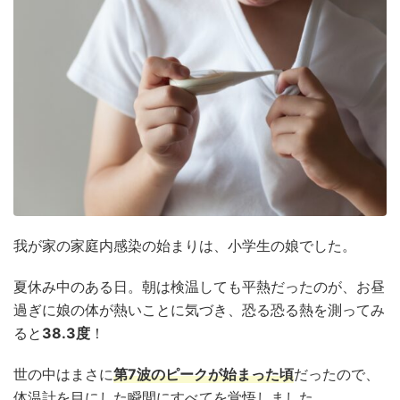
我が家の家庭内感染の始まりは、小学生の娘でした。
夏休み中のある日。朝は検温しても平熱だったのが、お昼
過ぎに娘の体が熱いことに気づき、恐る恐る熱を測ってみ
ると
38.3度
！
世の中はまさに
第7波のピークが始まった頃
だったので、
体温計を目にした瞬間にすべてを覚悟しました。