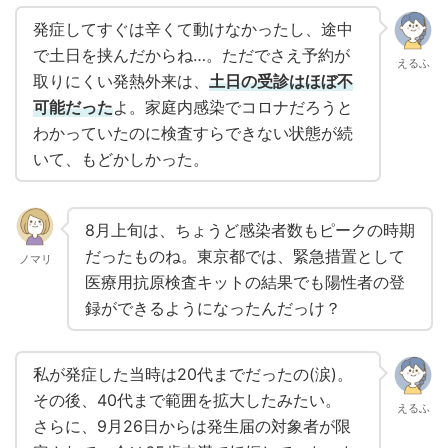
発症してすぐは辛くて動けなかったし、途中
で土日を挟んだからね…。ただでさえ予約が
えるふ
取りにくい発熱外来は、
土日の受診はほぼ不
可能だった
よ。家庭内感染でコロナだろうと
わかっていたのに検査すらできない状態が続
いて、もどかしかった。
8月上旬は、ちょうど感染者数もピークの時期
だったものね。東京都では、緊急措置として
ノマリ
医療用抗原検査キットの結果でも陽性者の登
録ができるようになったんだっけ？
私が発症した当時は20代までだったの(涙)。
その後、40代まで範囲を拡大したみたい。
えるふ
さらに、9月26日からは発生届の対象者が限