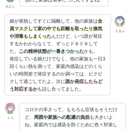
みよし
娘が発熱してすぐに隔離して、他の家族は
全
員マスクして家の中でも距離を取ったり換気
えるふ
や消毒もしまくった
んだけど、いつ誰が発症
するかわからなくて、ずっとドキドキして
た。
この精神状態が一番きつかった
かも。
発症している娘だけでなく、他の家族も一日3
回くらい熱を測って、家庭内感染はどのくら
いの時間差で発症するのか調べては、ビクビ
クして過ごしてたよ。次に
誰か発症したらど
う対応するか
も話し合ってました。
コロナの辛さって、もちろん症状もそうだけ
ど、
周囲や家族への配慮の負担
も大きいよ
トコ
ね。家庭内では感染を防ぐために色々対策し