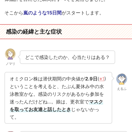
そこから
嵐のような15日間
がスタートします。
感染の経緯と主な症状
どこで感染したのか、心当たりはある？
ノマリ
オミクロン株は潜伏期間の中央値が
2.9日
(
※1
)
ということを考えると、たぶん夏休み中の水
えるふ
泳教室かな。感染のリスクがあるから参加を
迷ったんだけどね…。娘は、更衣室で
マスク
を取ってお友達と話したとき
じゃないかっ
て。