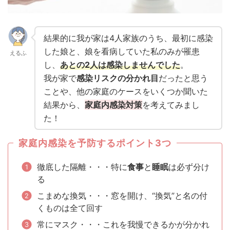
結果的に我が家は4人家族のうち、最初に感染
した娘と、娘を看病していた私のみが罹患
えるふ
し、
あとの2人は感染しませんでした
。
我が家で
感染リスクの分かれ目
だったと思う
ことや、他の家庭のケースをいくつか聞いた
結果から、
家庭内感染対策
を考えてみまし
た！
家庭内感染を予防するポイント3つ
徹底した隔離・・・特に
食事
と
睡眠
は必ず分け
る
こまめな換気・・・窓を開け、“換気”と名の付
くものは全て回す
常にマスク・・・これを我慢できるかが分かれ