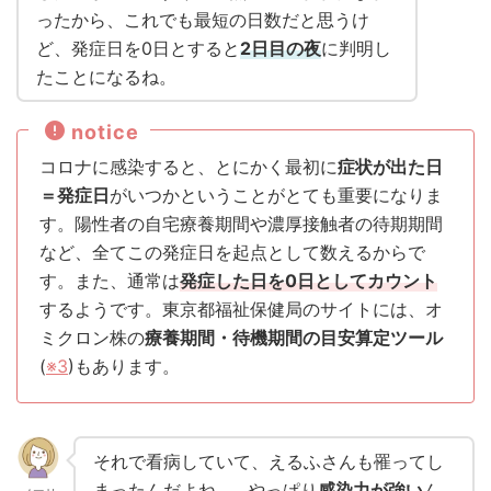
ったから、これでも最短の日数だと思うけ
ど、発症日を0日とすると
2日目の夜
に判明し
たことになるね。
notice
コロナに感染すると、とにかく最初に
症状が出た日
＝発症日
がいつかということがとても重要になりま
す。陽性者の自宅療養期間や濃厚接触者の待期期間
など、全てこの発症日を起点として数えるからで
す。また、通常は
発症した日を0日としてカウント
するようです。東京都福祉保健局のサイトには、オ
ミクロン株の
療養期間・待機期間の目安算定ツール
(
※3
)もあります。
それで看病していて、えるふさんも罹ってし
まったんだよね…。やっぱり
感染力が強い
ん