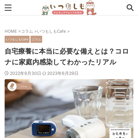
HOME
>
コラム
>
いつもしもCafe
>
タグから探す
いつもしもCafe
コラム
0次の備え
1次の備え
2次の備え
まとめ
自宅療養に本当に必要な備えとは？コロ
ナに家庭内感染してわかったリアル
アプリ
アルファ米
インタビュー
コラム
2022年9月30日
2023年6月29日
チェックリスト
ツール
ママ防災士リサのいつもしも
ローリングストック
主食
事前対策
住まい
停電
備蓄
収納
台風
在宅避難
地震
夏
外出中
外出先
小学生
幼児
座談会
暮らし方
検証
特別企画
生理
発災直後