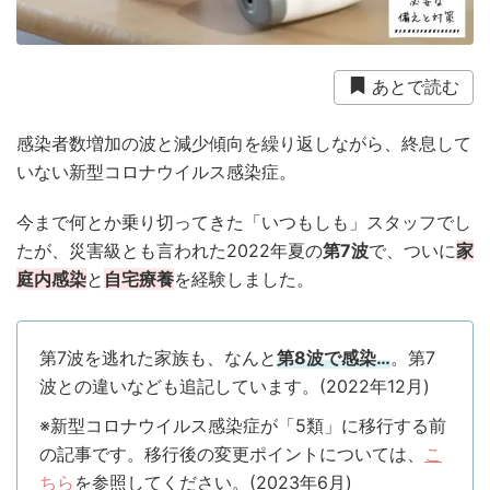
衛生用品
被災中
豪雨
赤ちゃん
避難前
避難所
防災おでかけ
防災グッズ
防災ポーチ
あとで読む
防災学習
非常持出袋
非常食
食事
感染者数増加の波と減少傾向を繰り返しながら、終息して
いない新型コロナウイルス感染症。
今まで何とか乗り切ってきた「いつもしも」スタッフでし
たが、災害級とも言われた2022年夏の
第7波
で、ついに
家
庭内感染
と
自宅療養
を経験しました。
第7波を逃れた家族も、なんと
第8波で感染…
。第7
波との違いなども追記しています。(2022年12月)
※
新型コロナウイルス感染症が「5類」に移行する前
の記事です。移行後の変更ポイントについては、
こ
ちら
を参照してください。(2023年6月)