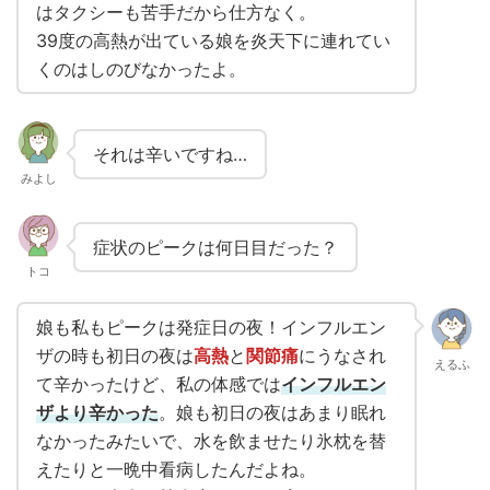
はタクシーも苦手だから仕方なく。
39度の高熱が出ている娘を炎天下に連れてい
くのはしのびなかったよ。
それは辛いですね…
みよし
症状のピークは何日目だった？
トコ
娘も私もピークは発症日の夜！インフルエン
ザの時も初日の夜は
高熱
と
関節痛
にうなされ
えるふ
て辛かったけど、私の体感では
インフルエン
ザより辛かった
。娘も初日の夜はあまり眠れ
なかったみたいで、水を飲ませたり氷枕を替
えたりと一晩中看病したんだよね。