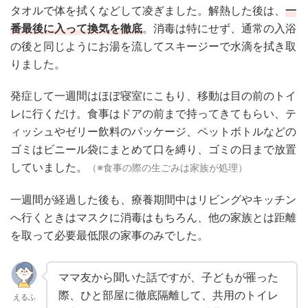
タオルで体を拭くなどして凌ぎました。解熱した後は、
一
番最後に入って換気を徹底
。消毒は特にせず、通常の入浴
の後と同じようにお湯を流してスキージーで水滴を拭き取
りました。
発症して一週間はほぼ寝室にこもり、移動は目の前のトイ
レに行くだけ。食事はドアの前まで持ってきてもらい、テ
ィッシュやゼリー飲料のパッケージ、ペットボトルなどの
ゴミはビニール袋にまとめて口を縛り、ゴミの日まで放置
していました。
（※食事の際の生ごみは家族が処理）
一週間が経過した後も、療養期間中はリビングやキッチン
へ行くときはマスクに消毒はもちろん、他の家族とは距離
を取って必要最低限の家事のみでした。
ママ友から聞いた話ですが、子どもが罹った
際、ひと部屋に徹底隔離して、共用のトイレ
えるふ