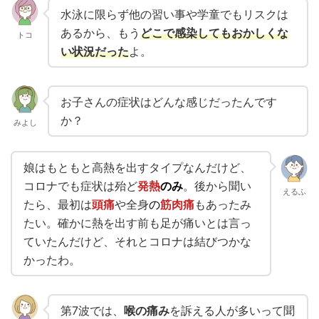
水泳に限らず他の習い事や学童でもリスクは
あるから、もう
どこで感染してもおかしくな
トコ
い状況だった
よ。
お子さんの症状はどんな感じだったんです
か？
みよし
娘はもともと高熱を出すタイプなんだけど、
コロナでも症状は殆ど
発熱
のみ
。後から聞い
えるふ
たら、最初は
頭痛
や全身
の
筋肉痛
もあったみ
たい。確かに熱を出す前も足が痛いとは言っ
ていたんだけど、それとコロナは結びつかな
かったわ。
第7波では、
喉の痛み
を訴える人が多いって聞