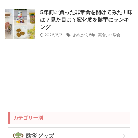
衛生用品
被災中
豪雨
赤ちゃん
避難前
5年前に買った非常食を開けてみた！味
避難所
防災おでかけ
防災グッズ
防災ポーチ
は？見た目は？変化度を勝手にランキ
ング
防災学習
非常持出袋
非常食
食事
2026/6/3
あれから5年
,
実食
,
非常食
カテゴリー別
防災グッズ