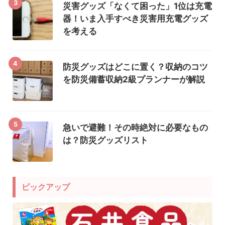
3
災害グッズ「なくて困った」1位は充電
器！いま入手すべき災害用充電グッズ
を考える
4
防災グッズはどこに置く？収納のコツ
を防災備蓄収納2級プランナーが解説
5
急いで避難！その時絶対に必要なもの
は？防災グッズリスト
ピックアップ