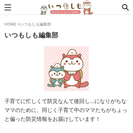
HOME
>
いつもしも編集部
いつもしも編集部
タグから探す
0次の備え
1次の備え
2次の備え
まとめ
アプリ
アルファ米
インタビュー
コラム
チェックリスト
ツール
ママ防災士リサのいつもしも
ローリングストック
主食
事前対策
住まい
停電
備蓄
収納
台風
在宅避難
地震
子育てに忙しくて防災なんて後回し…になりがちな
ママのために、同じく子育て中のママたちがちょっ
夏
外出中
外出先
小学生
幼児
座談会
と偏った防災情報をお届けしています！
暮らし方
検証
特別企画
生理
発災直後