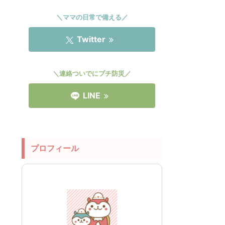
＼ママの日常で備える／
Twitter
＼連絡ついでにプチ防災／
LINE
プロフィール