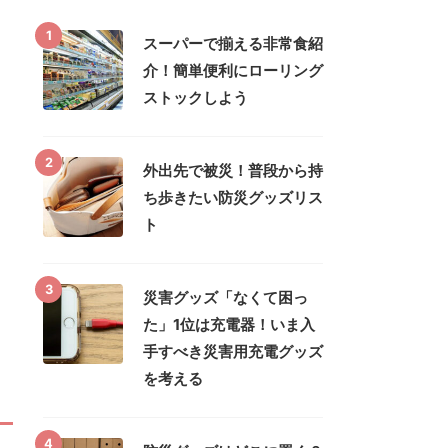
1
スーパーで揃える非常食紹
介！簡単便利にローリング
ストックしよう
2
外出先で被災！普段から持
ち歩きたい防災グッズリス
ト
3
災害グッズ「なくて困っ
た」1位は充電器！いま入
手すべき災害用充電グッズ
を考える
4