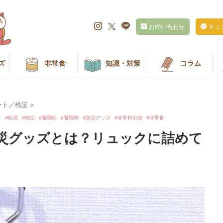
お問い合わせ
キッ
ズ
非常食
知識・対策
コラム
ート／検証
>
え
幼児
検証
避難前
避難所
防災グッズ
非常持出袋
非常食
災グッズとは？リュックに詰めて