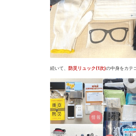
続いて、
防災リュック(1次)
の中身をカテ