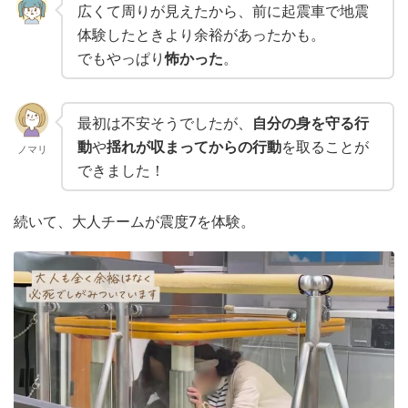
広くて周りが見えたから、前に起震車で地震
体験したときより余裕があったかも。
でもやっぱり
怖かった
。
最初は不安そうでしたが、
自分の身を守る行
動
や
揺れが収まってからの行動
を取ることが
ノマリ
できました！
続いて、大人チームが震度7を体験。