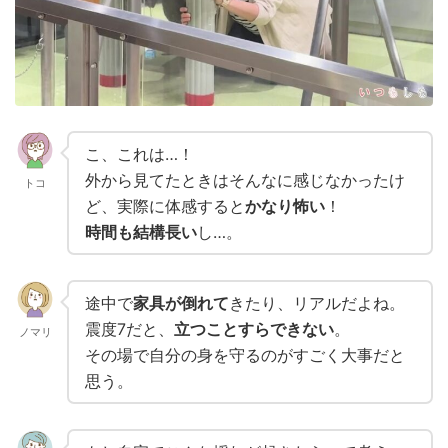
こ、これは…！
外から見てたときはそんなに感じなかったけ
トコ
ど、実際に体感すると
かなり怖い
！
時間も結構長い
し…。
途中で
家具が倒れて
きたり、リアルだよね。
震度7だと、
立つことすらできない
。
ノマリ
その場で自分の身を守るのがすごく大事だと
思う。