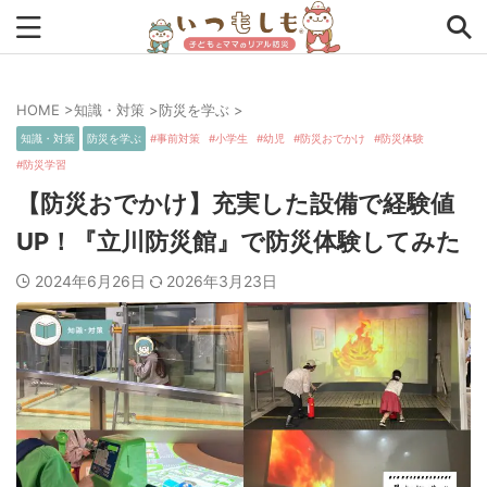
HOME
>
知識・対策
>
防災を学ぶ
>
タグから探す
知識・対策
防災を学ぶ
事前対策
小学生
幼児
防災おでかけ
防災体験
防災学習
0次の備え
1次の備え
2次の備え
まとめ
【防災おでかけ】充実した設備で経験値
アプリ
アルファ米
インタビュー
コラム
UP！『立川防災館』で防災体験してみた
チェックリスト
ツール
ママ防災士リサのいつもしも
2024年6月26日
2026年3月23日
ローリングストック
主食
事前対策
住まい
停電
備蓄
収納
台風
在宅避難
地震
夏
外出中
外出先
小学生
幼児
座談会
暮らし方
検証
特別企画
生理
発災直後