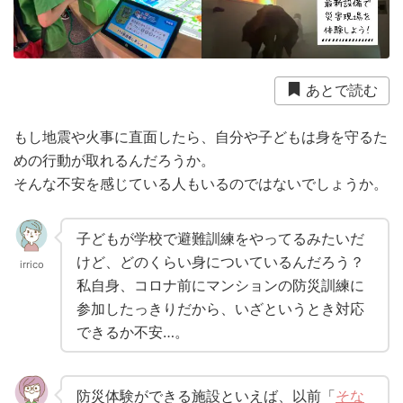
衛生用品
被災中
豪雨
赤ちゃん
避難前
避難所
防災おでかけ
防災グッズ
防災ポーチ
防災学習
非常持出袋
非常食
食事
あとで読む
もし地震や火事に直面したら、自分や子どもは身を守るた
めの行動が取れるんだろうか。
そんな不安を感じている人もいるのではないでしょうか。
子どもが学校で避難訓練をやってるみたいだ
けど、どのくらい身についているんだろう？
irrico
私自身、コロナ前にマンションの防災訓練に
参加したっきりだから、いざというとき対応
できるか不安…。
防災体験ができる施設といえば、以前「
そな