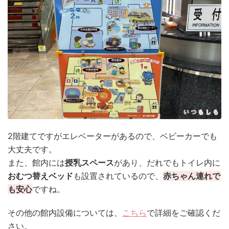
2階建てですがエレベーターがあるので、ベビーカーでも
大丈夫です。
また、館内には
授乳スペース
があり、だれでもトイレ内に
おむつ替えベッド
も設置されているので、
赤ちゃん連れで
も安心
ですね。
その他の館内設備については、
こちら
で詳細をご確認くだ
さい。