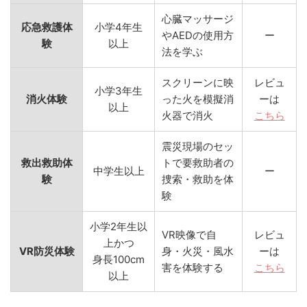
心臓マッサージ
応急救護体
小学4年生
やAEDの使用方
ー
験
以上
法を学ぶ
スクリーンに映
レビュ
小学3年生
消火体験
った火を模擬消
ーは
以上
火器で消火
こちら
震災現場のセッ
救出救助体
トで要救助者の
中学生以上
ー
験
捜索・救助を体
験
小学2年生以
VR映像で自
レビュ
上かつ
VR防災体験
身・火災・風水
ーは
身長100cm
害を体験する
こちら
以上