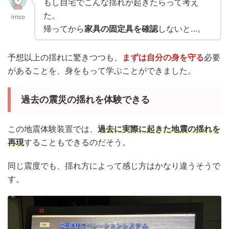
もし自宅でこんな揺れが起きたらって考え
た。
irrico
帰ってから
家具の固定具を確認
しないと…。
予想以上の揺れに驚きつつも、
まずは自分の身を守る
必要
があることを、身をもって学ぶことができました。
過去の震災の揺れを体験できる
この地震体験装置では、
過去に実際に起きた地震の揺れを
再現
することもできるのだそう。
同じ震度でも、揺れ方によって感じ方はかなり違うそうで
す。