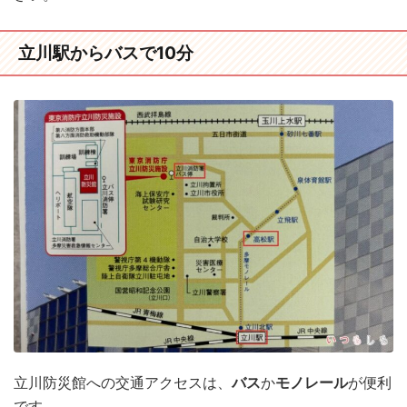
立川駅からバスで10分
立川防災館への交通アクセスは、
バス
か
モノレール
が便利
です。