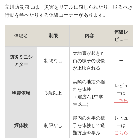
立川防災館には、災害をリアルに感じられたり、取るべき
行動を学べたりする体験コーナーがあります。
体験レ
体験名
制限
内容
ビュー
大地震が起きた
防災ミニシ
制限なし
街の様子の映像
ー
アター
が上映される
実際の地震の揺
レビュ
れを体験
地震体験
3歳以上
ーは
（震度7は中学
こちら
生以上）
屋内の火事の様
レビュ
煙体験
制限なし
子を体験して避
ーは
難方法を学ぶ
こちら