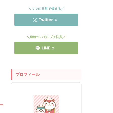
＼ママの日常で備える／
Twitter
＼連絡ついでにプチ防災／
LINE
プロフィール