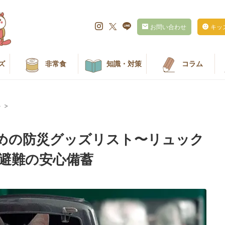
お問い合わせ
キッ
ズ
非常食
知識・対策
コラム
ト
>
めの防災グッズリスト〜リュック
宅避難の安心備蓄