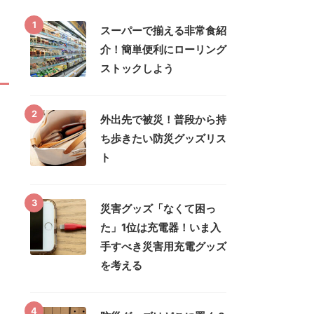
1
スーパーで揃える非常食紹
介！簡単便利にローリング
ストックしよう
2
外出先で被災！普段から持
ち歩きたい防災グッズリス
ト
3
災害グッズ「なくて困っ
た」1位は充電器！いま入
手すべき災害用充電グッズ
を考える
4