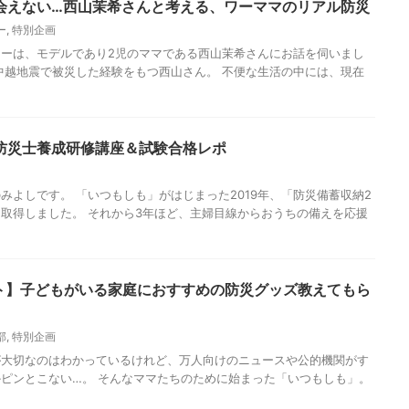
会えない…西山茉希さんと考える、ワーママのリアル防災
ー
,
特別企画
ーは、モデルであり2児のママである西山茉希さんにお話を伺いまし
中越地震で被災した経験をもつ西山さん。 不便な生活の中には、現在
防災士養成研修講座＆試験合格レポ
みよしです。 「いつもしも」がはじまった2019年、「防災備蓄収納2
取得しました。 それから3年ほど、主婦目線からおうちの備えを応援
ート】子どもがいる家庭におすすめの防災グッズ教えてもら
部
,
特別企画
が大切なのはわかっているけれど、万人向けのニュースや公的機関がす
ピンとこない…。 そんなママたちのために始まった「いつもしも」。