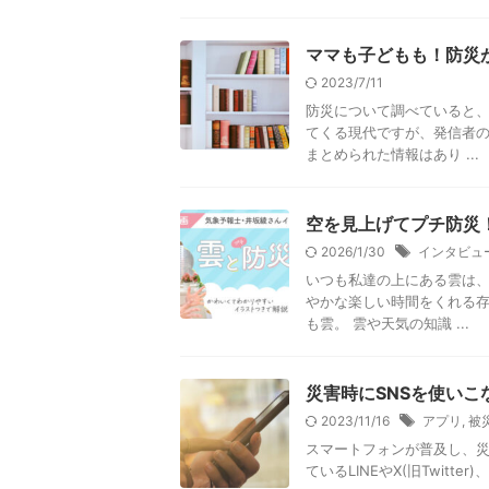
ママも子どもも！防災
2023/7/11
防災について調べていると、
てくる現代ですが、発信者
まとめられた情報はあり ...
空を見上げてプチ防災
2026/1/30
インタビュ
いつも私達の上にある雲は
やかな楽しい時間をくれる存
も雲。 雲や天気の知識 ...
災害時にSNSを使いこなす
2023/11/16
アプリ
,
被
スマートフォンが普及し、災
ているLINEやX(旧Twitte