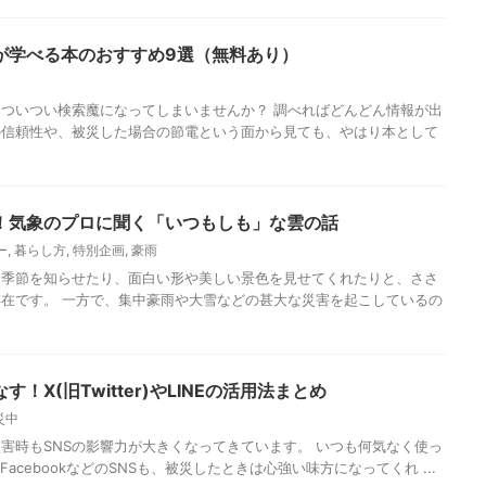
が学べる本のおすすめ9選（無料あり）
ついつい検索魔になってしまいませんか？ 調べればどんどん情報が出
の信頼性や、被災した場合の節電という面から見ても、やはり本として
！気象のプロに聞く「いつもしも」な雲の話
ー
,
暮らし方
,
特別企画
,
豪雨
、季節を知らせたり、面白い形や美しい景色を見せてくれたりと、ささ
在です。 一方で、集中豪雨や大雪などの甚大な災害を起こしているの
！X(旧Twitter)やLINEの活用法まとめ
災中
害時もSNSの影響力が大きくなってきています。 いつも何気なく使っ
r)、FacebookなどのSNSも、被災したときは心強い味方になってくれ ...