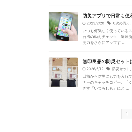
防災アプリで日常も便
2023/2/20
0次の備え
,
いつも何気なく使っているス
台風の動向チェック、避難所
災力をさらにアップす ...
無印良品の防災セット
2026/6/12
防災セット
,
以前から防災にも力を入れて
ナーのキャッチコピー、「
ざす「いつもしも」にと ...
1