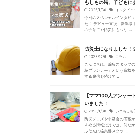
もしもの時、子どもに
2026/1/30
インタビュ
今回のスペシャルインタビュ
た！ デビュー直後、新潟県
の子育てや防災にもつな ...
防災士になりました！
2023/12/6
コラム
こんにちは、編集スタッフの
級プランナー」という資格を
する発信を続けて ...
【ママ100人アンケ
いました！
2026/1/30
いつもしも
防災グッズや非常食の備蓄
すめる情報だけでは、何だか
ふだんは編集部スタッ ...