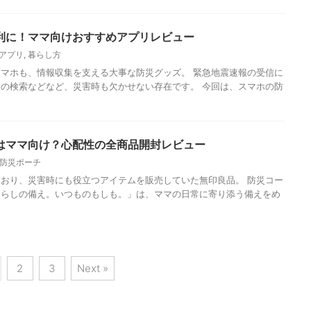
利に！ママ向けおすすめアプリレビュー
アプリ
,
暮らし方
マホも、情報収集を支える大事な防災グッズ。 緊急地震速報の受信に
の検索などなど、災害時も欠かせない存在です。 今回は、スマホの防
はママ向け？心配性の全商品開封レビュー
防災ポーチ
おり、災害時にも役立つアイテムを販売していた無印良品。 防災コー
くらしの備え。いつものもしも。」は、ママの日常に寄り添う備えをめ
2
3
Next »