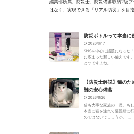
編集部所属。防災士、防災備蓄収納2級プ
はなく、実現できる「リアル防災」を目
防災ボトルって本当に
2026/6/17
SNSを中心に話題になった
に広まった新しい備えです。
とつですよね。 ...
【防災士解説】猫のた
難の安心備蓄
2026/6/26
猫も大事な家族の一員。もし
本当に猫を連れて避難所に
のではないでしょうか。 ...