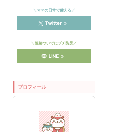
＼ママの日常で備える／
Twitter
＼連絡ついでにプチ防災／
LINE
プロフィール