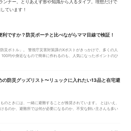
ランナー。とりあえず形や知識から入るタイプ。理想だけで
指しています！
便利ですか？防災ポーチと比べながらママ目線で検証！
「防災ボトル」。 警視庁災害対策課のXポストがきっかけで、多くの人
 100均や身近なもので簡単に作れるのも、人気になったポイントのひ
めの防災グッズリスト〜リュックに入れたい13品と在宅避
ものときには、一緒に避難することが推奨されています。 とはいえ、
行けるのか、避難所では何が必要になるのか、不安な飼い主さんも多い