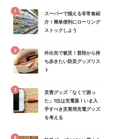
1
スーパーで揃える非常食紹
介！簡単便利にローリング
ストックしよう
2
外出先で被災！普段から持
ち歩きたい防災グッズリス
ト
3
災害グッズ「なくて困っ
た」1位は充電器！いま入
手すべき災害用充電グッズ
を考える
4