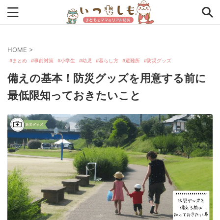
HOME
>
タグから探す
まとめ
事前対策
小学生
幼児
暮らし方
避難所
防災グッズ
備えの基本！防災グッズを用意する前に
0次の備え
1次の備え
2次の備え
まとめ
最低限知っておきたいこと
アプリ
インタビュー
コラム
チェックリスト
ツール
ママ防災士リサのいつもしも
ローリングストック
主食
事前対策
住まい
停電
備蓄
収納
台風
在宅避難
地震
夏
外出中
外出先
小学生
幼児
座談会
暮らし方
検証
特別企画
生理
発災直後