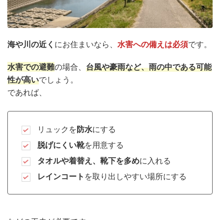
海や川の近く
にお住まいなら、
水害への備えは必須
です。
水害での避難
の場合、
台風や豪雨など、雨の中である可能
性が高い
でしょう。
であれば、
リュックを
防水
にする
脱げにくい靴
を用意する
タオルや着替え、靴下を多め
に入れる
レインコート
を取り出しやすい場所にする