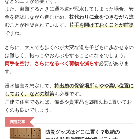
などの工夫が必要です。
また、
避難するときに通る道が冠水
してしまった場合、安
全を確認しながら進むため、
杖代わりに傘をつきながら進
む
ことが推奨されています。
片手を開けておくことが前提
ですね。
さらに、大人でも歩くのが大変な道を子どもに歩かせるの
は難しく、抱っこやおんぶをすることになるでしょう。
両手を空け、さらになるべく荷物を減らす
必要がありま
す。
浸水被害を想定して、
持出袋の保管場所もやや高い位置に
しておく、などの対策
も必要です。
戸建て住宅であれば、備蓄や貴重品を2階以上に置いてお
くのも良いでしょう。
関連記事
防災グッズはどこに置く？収納の