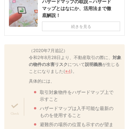
ハザードマップの取説～ハザード
マップとはなにか、活用法まで徹
底解説！
続きを見る
（2020年7月追記）
令和2年8月28日より、不動産取引の際に、
対象
の物件の水害リスク
について
説明義務
が生じる
ことになりました(
※4
)。
具体的には、
取引対象物件をハザードマップ上で
示すこと
ハザードマップは入手可能な最新の
ものを使用すること
避難所の場所の位置も示すのが望ま