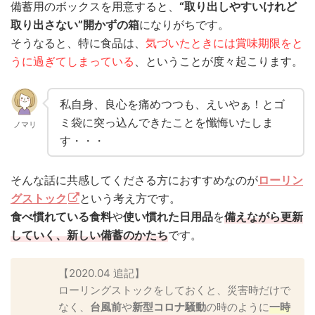
備蓄用のボックスを用意すると、
“取り出しやすいけれど
取り出さない”開かずの箱
になりがちです。
そうなると、特に食品は、
気づいたときには賞味期限をと
うに過ぎてしまっている
、ということが度々起こります。
私自身、良心を痛めつつも、えいやぁ！とゴ
ミ袋に突っ込んできたことを懺悔いたしま
ノマリ
す・・・
そんな話に共感してくださる方におすすめなのが
ローリン
グストック
という考え方です。
食べ慣れている食料
や
使い慣れた日用品
を
備えながら更新
していく、新しい備蓄のかたち
です。
【2020.04 追記】
ローリングストックをしておくと、災害時だけで
なく、
台風前
や
新型コロナ騒動
の時のように
一時