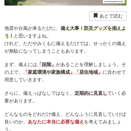
衛生用品
被災中
豪雨
赤ちゃん
避難前
あとで読む
避難所
野菜
防災おでかけ
防災グッズ
地震や台風が来るたびに、
備え大事！防災グッズを揃えよ
防災ポーチ
防災学習
非常持出袋
非常食
う！
と思いますよね。
食事
けれど、ただやみくもに備えるだけでは、せっかくの備え
が無駄になってしまうこともあります。
まず、備えには
「段階」
があることを理解しましょう。そ
の上で、
「家庭環境や家族構成」「居住地域」
に合わせて
用意していきます。
さらに、備えっぱなしではなく、
定期的に見直し
ていく必
要があります。
どんなものをどれだけ備え、どんなふうに見直していけば
良いのか、
あなたに本当に必要な備え
を考えてみましょ
う。