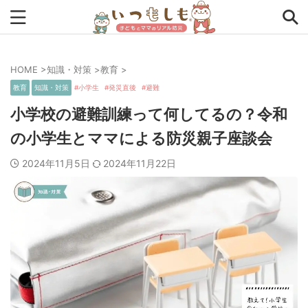
HOME
>
知識・対策
>
教育
>
タグから探す
教育
知識・対策
小学生
発災直後
避難
0次の備え
1次の備え
2次の備え
まとめ
小学校の避難訓練って何してるの？令和
の小学生とママによる防災親子座談会
アプリ
アルファ米
インタビュー
コラム
2024年11月5日
2024年11月22日
チェックリスト
ツール
ママ防災士リサのいつもしも
ローリングストック
主食
事前対策
住まい
停電
備蓄
収納
台風
在宅避難
地震
夏
外出中
外出先
小学生
幼児
座談会
暮らし方
検証
特別企画
生理
発災直後