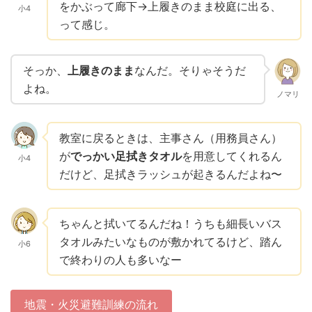
をかぶって廊下→上履きのまま校庭に出る、
小4
って感じ。
そっか、
上履きのまま
なんだ。そりゃそうだ
よね。
ノマリ
教室に戻るときは、主事さん（用務員さん）
が
でっかい足拭きタオル
を用意してくれるん
小4
だけど、足拭きラッシュが起きるんだよね〜
ちゃんと拭いてるんだね！うちも細長いバス
タオルみたいなものが敷かれてるけど、踏ん
小6
で終わりの人も多いなー
地震・火災避難訓練の流れ