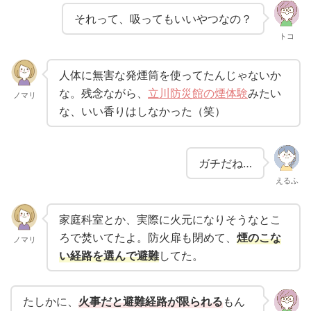
それって、吸ってもいいやつなの？
トコ
人体に無害な発煙筒を使ってたんじゃないか
な。残念ながら、
立川防災館の煙体験
みたい
ノマリ
な、いい香りはしなかった（笑）
ガチだね…
えるふ
家庭科室とか、実際に火元になりそうなとこ
ろで焚いてたよ。防火扉も閉めて、
煙のこな
ノマリ
い経路を選んで避難
してた。
たしかに、
火事だと避難経路が限られる
もん