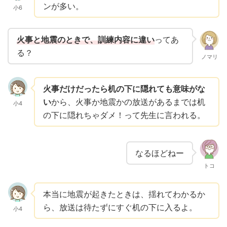
ンが多い。
小6
火事と地震のときで、訓練内容に違い
ってあ
る？
ノマリ
火事だけだったら机の下に隠れても意味がな
い
から、火事か地震かの放送があるまでは机
小4
の下に隠れちゃダメ！って先生に言われる。
なるほどねー
トコ
本当に地震が起きたときは、揺れてわかるか
ら、放送は待たずにすぐ机の下に入るよ。
小4