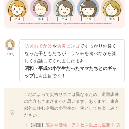
防災おでかけ
や
防災ビンゴ
ですっかり仲良く
なった子どもたちが、ランチを食べながら楽
ノマリ
しくお話してくれましたよ♪
昭和・平成の小学生だったママたちとのギャ
ップ
にも注目です！
土地によって災害リスクは異なるため、避難訓練
の内容もさまざまかと思います。あくまで、
東京
郊外に住む令和の小学生の一例
としてお楽しみく
ださい！
→【関連】
広さや価格、アクセス以上に重要？ 防