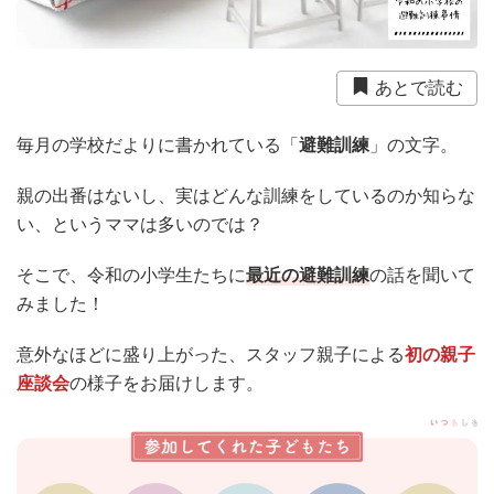
衛生用品
被災中
豪雨
赤ちゃん
避難前
避難所
防災おでかけ
防災グッズ
防災ポーチ
あとで読む
防災学習
非常持出袋
非常食
食事
毎月の学校だよりに書かれている「
避難訓練
」の文字。
親の出番はないし、実はどんな訓練をしているのか知らな
い、というママは多いのでは？
そこで、令和の小学生たちに
最近の避難訓練
の話を聞いて
みました！
意外なほどに盛り上がった、スタッフ親子による
初の親子
座談会
の様子をお届けします。