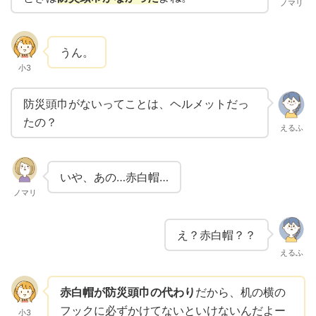
ノマリ
うん。
小3
防災頭巾がないってことは、ヘルメットだっ
たの？
えるふ
いや、あの…赤白帽…
ノマリ
え？赤白帽？？
えるふ
赤白帽が防災頭巾の代わり
だから、机の横の
フックに必ずかけてないといけないんだよー
小3