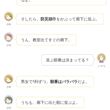
そしたら、
防災頭巾
をかぶって廊下に並ぶ。
小6
うん、教室出てすぐの廊下。
小4
並ぶ順番は決まってる？
ノマリ
男女で1列ずつ。
順番はバラバラ
だよ。
小6
うちも、廊下に出た順に並ぶよ。
小4