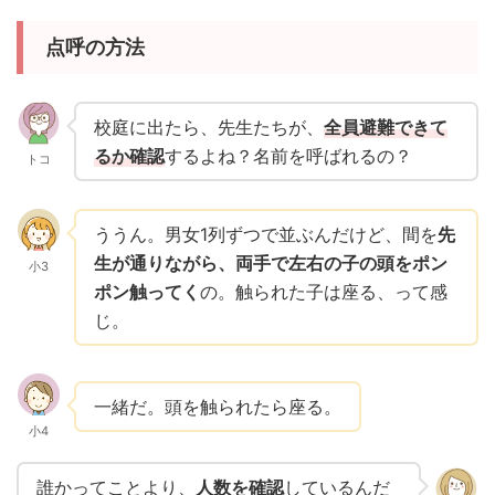
点呼の方法
校庭に出たら、先生たちが、
全員避難できて
るか確認
するよね？名前を呼ばれるの？
トコ
ううん。男女1列ずつで並ぶんだけど、間を
先
生が通りながら、両手で左右の子の頭をポン
小3
ポン触ってく
の。触られた子は座る、って感
じ。
一緒だ。頭を触られたら座る。
小4
誰かってことより、
人数を確認
しているんだ