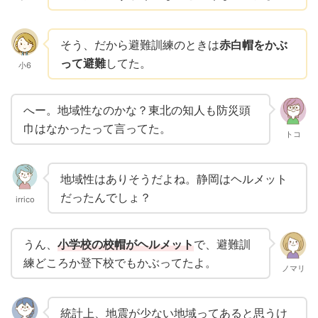
そう、だから避難訓練のときは
赤白帽をかぶ
って避難
してた。
小6
へー。地域性なのかな？東北の知人も防災頭
巾はなかったって言ってた。
トコ
地域性はありそうだよね。静岡はヘルメット
だったんでしょ？
irrico
うん、
小学校の校帽がヘルメット
で、避難訓
練どころか登下校でもかぶってたよ。
ノマリ
統計上、地震が少ない地域ってあると思うけ