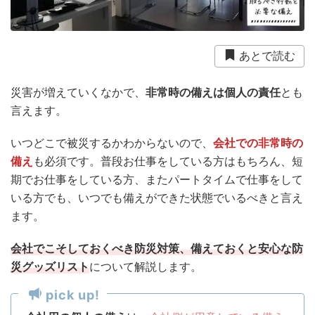
衛生用品
被災中
豪雨
赤ちゃん
避難前
避難所
野菜
防災おでかけ
防災グッズ
あとで読む
防災ポーチ
防災学習
非常持出袋
非常食
災害が増えていくなかで、
非常時の備えは個人の責任
とも
食事
言えます。
いつどこで被災するかわからないので、
会社での非常時の
備え
も必須です。普段お仕事をしている方はもちろん、短
期でお仕事をしている方、またパートタイムで仕事をして
いる方でも、いつでも備えができた状態でいるべきと言え
ます。
会社でこそしておくべき防災対策、備えておくと安心な防
災グッズリスト
について解説します。
pick up!