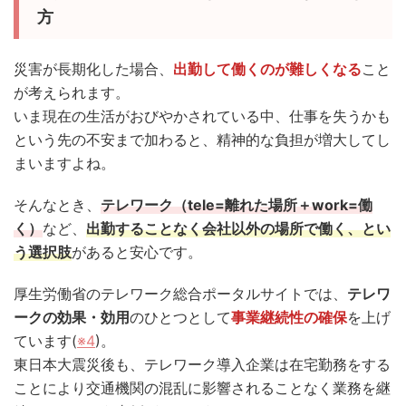
方
災害が長期化した場合、
出勤して働くのが難しくなる
こと
が考えられます。
いま現在の生活がおびやかされている中、仕事を失うかも
という先の不安まで加わると、精神的な負担が増大してし
まいますよね。
そんなとき、
テレワーク（tele=離れた場所＋work=働
く）
など、
出勤することなく会社以外の場所で働く、とい
う選択肢
があると安心です。
厚生労働省のテレワーク総合ポータルサイトでは、
テレワ
ークの効果・効用
のひとつとして
事業継続性の確保
を上げ
ています(
※4
)。
東日本大震災後も、テレワーク導入企業は在宅勤務をする
ことにより交通機関の混乱に影響されることなく業務を継