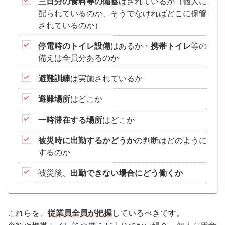
三日分の食料等の備蓄
はされているか（個人に
配られているのか、そうでなければどこに保管
されているのか）
停電時のトイレ設備
はあるか・
携帯トイレ
等の
備えは全員分あるのか
避難訓練
は実施されているか
避難場所
はどこか
一時滞在する場所
はどこか
被災時に出勤するかどうか
の判断はどのように
するのか
被災後、
出勤できない場合にどう働くか
これらを、
従業員全員が把握
しているべきです。