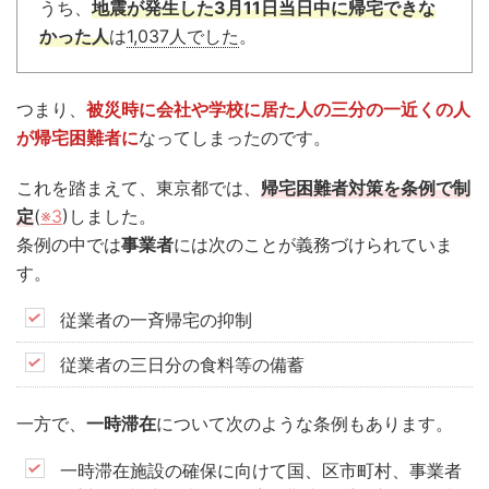
うち、
地震が発生した3月11日当日中に帰宅できな
かった人
は
1,037人でした
。
つまり、
被災時に会社や学校に居た人の三分の一近くの人
が帰宅困難者に
なってしまったのです。
これを踏まえて、東京都では、
帰宅困難者対策を条例で制
定
(
※3
)しました。
条例の中では
事業者
には次のことが義務づけられていま
す。
従業者の一斉帰宅の抑制
従業者の三日分の食料等の備蓄
一方で、
一時滞在
について次のような条例もあります。
一時滞在施設の確保に向けて国、区市町村、事業者