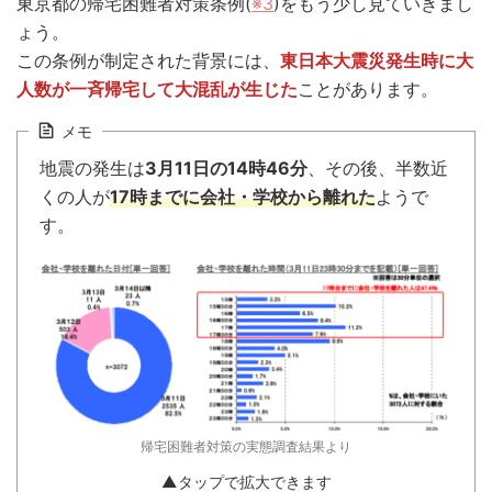
東京都の帰宅困難者対策条例(
※3
)をもう少し見ていきまし
ょう。
この条例が制定された背景には、
東日本大震災発生時に大
人数が一斉帰宅して大混乱が生じた
ことがあります。
メモ
地震の発生は
3月11日の14時46分
、その後、半数近
くの人が
17時までに会社・学校から離れた
ようで
す。
帰宅困難者対策の実態調査結果より
▲タップで拡大できます