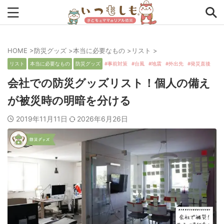
HOME
>
防災グッズ
>
本当に必要なもの
>
リスト
>
タグから探す
リスト
本当に必要なもの
防災グッズ
事前対策
台風
地震
外出先
発災直後
0次の備え
1次の備え
2次の備え
まとめ
会社での防災グッズリスト！個人の備え
が被災時の明暗を分ける
アプリ
インタビュー
コラム
チェックリスト
2019年11月11日
2026年6月26日
ツール
ママ防災士リサのいつもしも
ローリングストック
主食
事前対策
住まい
停電
備蓄
収納
台風
在宅避難
地震
夏
外出中
外出先
小学生
幼児
座談会
暮らし方
検証
特別企画
生理
発災直後