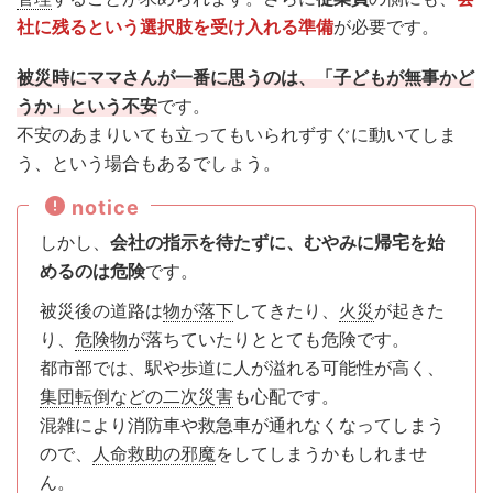
社に残るという選択肢を受け入れる準備
が必要です。
被災時にママさんが一番に思うのは、「子どもが無事かど
うか」という不安
です。
不安のあまりいても立ってもいられずすぐに動いてしま
う、という場合もあるでしょう。
notice
しかし、
会社の指示を待たずに、むやみに帰宅を始
めるのは危険
です。
被災後の道路は
物が落下
してきたり、
火災
が起きた
り、
危険物
が落ちていたりととても危険です。
都市部では、駅や歩道に人が溢れる可能性が高く、
集団転倒などの二次災害
も心配です。
混雑により消防車や救急車が通れなくなってしまう
ので、
人命救助の邪魔
をしてしまうかもしれませ
ん。