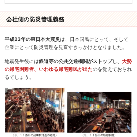
会社側の防災管理義務
平成23年の東日本大震災
は、日本国民にとって、そして
企業にとって防災管理を見直すきっかけとなりました。
地震発生後には
鉄道等の公共交通機関がストップ
し、
大勢
の帰宅困難者、いわゆる帰宅難民が出た
のを覚えておられ
るでしょう。