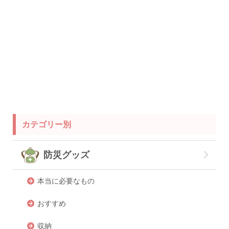
衛生用品
被災中
豪雨
赤ちゃん
避難前
避難所
野菜
防災おでかけ
防災グッズ
防災ポーチ
防災学習
非常持出袋
非常食
食事
カテゴリー別
防災グッズ
本当に必要なもの
おすすめ
収納