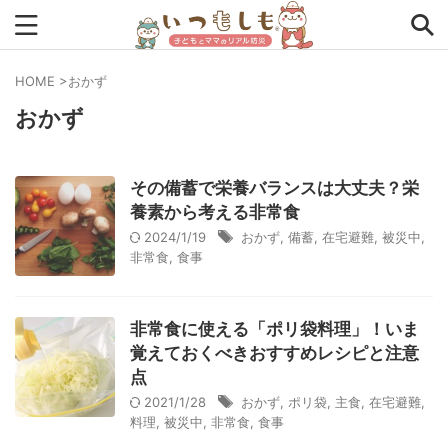
HOME
>
おかず
おかず
タグから探す
0次の備え
1次の備え
2次の備え
まとめ
その備蓄で栄養バランスは大丈夫？栄
アプリ
インタビュー
コラム
チェックリスト
養素から考える非常食
2024/1/19
おかず
,
備蓄
,
在宅避難
,
被災中
,
ツール
ママ防災士リサのいつもしも
非常食
,
食事
ローリングストック
主食
事前対策
住まい
非常食に使える「ポリ袋料理」！いま
停電
備蓄
収納
台風
在宅避難
地震
覚えておくべきおすすめレシピと注意
夏
外出中
外出先
小学生
幼児
座談会
点
2021/1/28
おかず
,
ポリ袋
,
主食
,
在宅避難
,
暮らし方
検証
特別企画
生理
発災直後
料理
,
被災中
,
非常食
,
食事