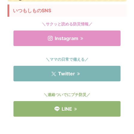
いつもしものSNS
＼サクッと読める防災情報／
Instagram
＼ママの日常で備える／
Twitter
＼連絡ついでにプチ防災／
LINE