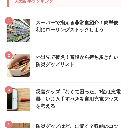
人気記事ランキング
1
スーパーで揃える非常食紹介！簡単便
利にローリングストックしよう
2
外出先で被災！普段から持ち歩きたい
防災グッズリスト
3
災害グッズ「なくて困った」1位は充電
器！いま入手すべき災害用充電グッズ
を考える
4
防災グッズはどこに置く？収納のコツ