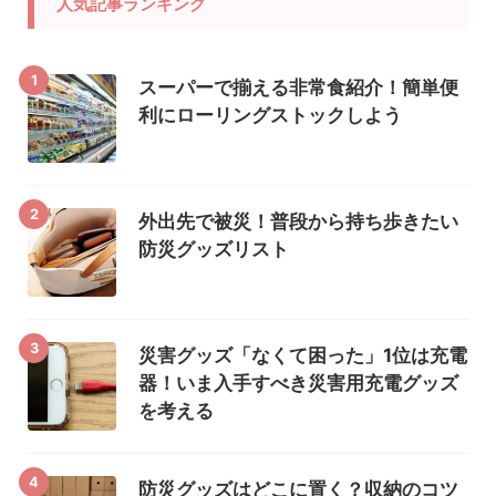
人気記事ランキング
1
スーパーで揃える非常食紹介！簡単便
利にローリングストックしよう
2
外出先で被災！普段から持ち歩きたい
防災グッズリスト
3
災害グッズ「なくて困った」1位は充電
器！いま入手すべき災害用充電グッズ
を考える
4
防災グッズはどこに置く？収納のコツ