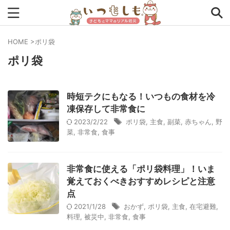
HOME
>
ポリ袋
ポリ袋
タグから探す
0次の備え
1次の備え
2次の備え
まとめ
時短テクにもなる！いつもの食材を冷
アプリ
アルファ米
インタビュー
コラム
凍保存して非常食に
2023/2/22
ポリ袋
,
主食
,
副菜
,
赤ちゃん
,
野
チェックリスト
ツール
ママ防災士リサのいつもしも
菜
,
非常食
,
食事
ローリングストック
主食
事前対策
住まい
非常食に使える「ポリ袋料理」！いま
停電
備蓄
収納
台風
在宅避難
地震
覚えておくべきおすすめレシピと注意
夏
外出中
外出先
小学生
幼児
座談会
点
2021/1/28
おかず
,
ポリ袋
,
主食
,
在宅避難
,
暮らし方
検証
特別企画
生理
発災直後
料理
,
被災中
,
非常食
,
食事