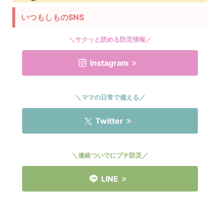
いつもしものSNS
＼サクッと読める防災情報／
Instagram
＼ママの日常で備える／
Twitter
＼連絡ついでにプチ防災／
LINE