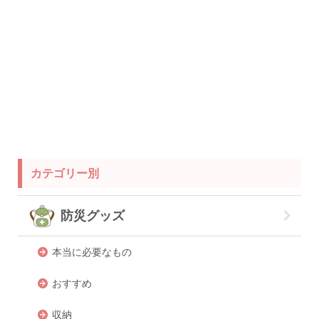
衛生用品
被災中
豪雨
赤ちゃん
避難前
避難所
防災おでかけ
防災グッズ
防災ポーチ
防災学習
非常持出袋
非常食
食事
カテゴリー別
防災グッズ
本当に必要なもの
おすすめ
収納