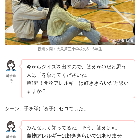
授業を聞く大泉第三小学校の5・6年生
今からクイズを出すので、答えが○だと思う
人は手を挙げてくださいね。
司会進
行
第1問！食物アレルギーは
好ききらい
だと思い
ますか？
シーン…手を挙げる子はゼロでした。
みんなよく知ってるね！そう、答えは×。
食物アレルギーは好ききらいではありませ
司会進