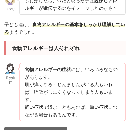
もしかしたら、○だと思った子は
親からアレ
ルギーが遺伝する
のをイメージしたのかも？
ノマリ
子ども達は、
食物アレルギーの基本をしっかり理解してい
る
ようでした。
食物アレルギーは人それぞれ
食物アレルギーの症状
には、いろいろなもの
があります。
司会進
行
肌が痒くなる・じんましんが出る人もいれ
ば、呼吸がしにくくなってしまう人もいま
す。
軽い症状
で済むこともあれば、
重い症状
につ
ながる場合もあるんです。