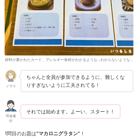
材料が書かれたカード、アレルギー食材がわかるような…わからないような…
ちゃんと全員が参加できるように、難しくな
りすぎないように工夫されてる！
ノマリ
それでは始めます。よーい、スタート！
司会進
行
1問目のお題は
”
マカロニグラタン”
！