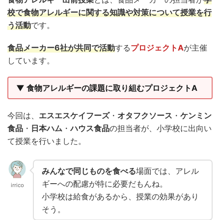
校で
食物アレルギーに関する知識や対策について授業
を行
う活動
です。
食品メーカー6社が共同で活動
する
プロジェクトA
が主催
しています。
▼ 食物アレルギーの課題に取り組むプロジェクトA
今回は、
エスエスケイフーズ
・
オタフクソース
・
ケンミン
食品
・
日本ハム
・
ハウス食品
の担当者が、小学校に出向い
て授業を行いました。
みんなで同じものを食べる
場面では、アレル
ギーへの配慮が特に必要だもんね。
irrico
小学校は給食があるから、授業の効果があり
そう。