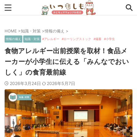
HOME
>
知識・対策
>
情報の備え
>
タグから探す
情報の備え
知識・対策
アレルギー
ローリングストック
備蓄
小学生
0次の備え
1次の備え
2次の備え
まとめ
食物アレルギー出前授業を取材！食品メ
ーカーが小学生に伝える「みんなでおい
アプリ
インタビュー
コラム
チェックリスト
しく」の食育最前線
ツール
ママ防災士リサのいつもしも
2026年3月24日
2026年5月7日
ローリングストック
主食
事前対策
住まい
停電
備蓄
収納
台風
在宅避難
地震
夏
外出中
外出先
小学生
幼児
座談会
暮らし方
検証
特別企画
生理
発災直後