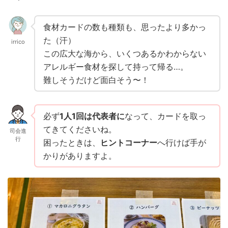
食材カードの数も種類も、思ったより多かっ
た（汗）
irrico
この広大な海から、いくつあるかわからない
アレルギー食材を探して持って帰る…。
難しそうだけど面白そう〜！
必ず
1人1回は代表者に
なって、カードを取っ
てきてくださいね。
司会進
行
困ったときは、
ヒントコーナー
へ行けば手が
かりがありますよ。