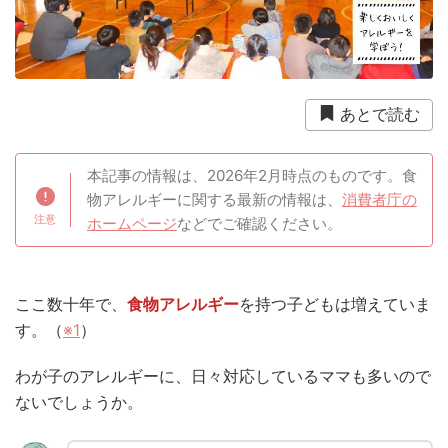
衛生用品
被災中
豪雨
赤ちゃん
避難前
避難所
野菜
防災おでかけ
防災グッズ
防災ポーチ
防災学習
非常持出袋
非常食
あとで読む
食事
本記事の情報は、2026年2月時点のものです。食
物アレルギーに関する最新の情報は、
消費者庁の
ホームページ
などでご確認ください。
ここ数十年で、
食物アレルギー
を持つ子どもは増えていま
す。（
※1
）
わが子のアレルギーに、日々対応しているママも多いので
ないでしょうか。