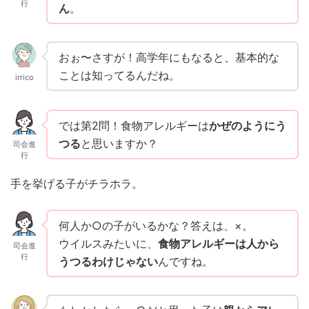
行
ん
。
おぉ〜さすが！高学年にもなると、基本的な
ことは知ってるんだね。
irrico
では第2問！食物アレルギーは
かぜのようにう
つる
と思いますか？
司会進
行
手を挙げる子がチラホラ。
何人か○の子がいるかな？答えは、×。
ウイルスみたいに、
食物アレルギーは
人
から
司会進
行
うつるわけじゃない
んですね。