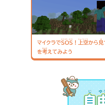
エスオーエス
じょうくう
み
マイクラで
SOS
！
上空
から
見
かんが
を
考
えてみよう