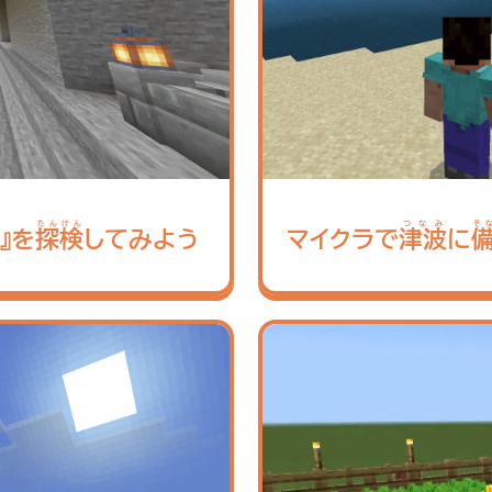
たんけん
つなみ
そ
』を
探検
してみよう
マイクラで
津波
に