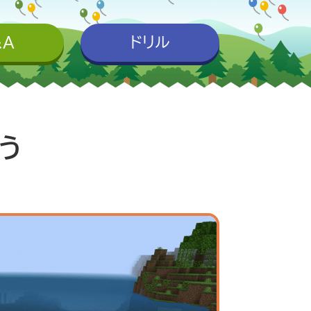
&A
ドリル
う