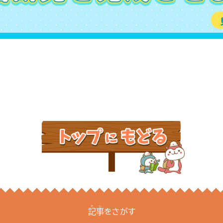
きじ
記事
をさがす