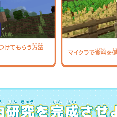
ほうほう
つけてもらう
方法
しょくりょう
そ
マイクラで
食料
を