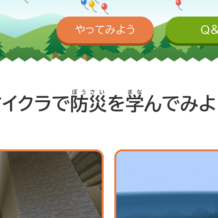
やってみよう
Q
ぼうさい
まな
マイクラで
防災
を
学
んでみよ