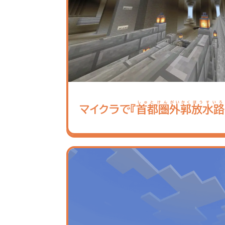
しゅとけん
がいかく
ほうすいろ
マイクラで『
首都圏
外郭
放水路