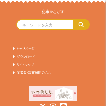
きじ
記事
をさがす
トップページ
ダウンロード
サイトマップ
保護者・教育機関の方へ