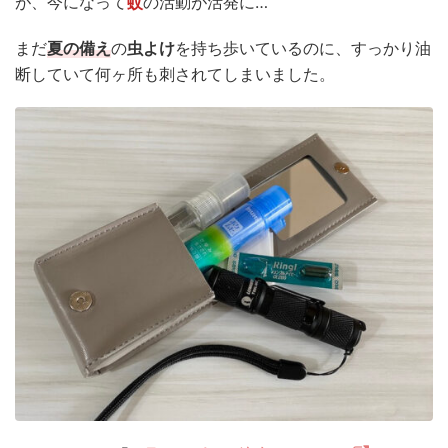
が、今になって
蚊
の活動が活発に…
衛生用品
被災中
豪雨
赤ちゃん
避難前
まだ
夏の備え
の
虫よけ
を持ち歩いているのに、すっかり油
避難所
野菜
防災おでかけ
防災グッズ
断していて何ヶ所も刺されてしまいました。
防災ポーチ
防災学習
非常持出袋
非常食
食事