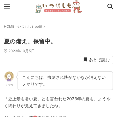
HOME
>
いつもしもpetit
>
タグから探す
夏の備え、保留中。
0次の備え
1次の備え
2次の備え
まとめ
2023年10月5日
アプリ
インタビュー
コラム
チェックリスト
あとで読む
ツール
ママ防災士リサのいつもしも
ローリングストック
主食
事前対策
住まい
こんにちは、虫刺され跡がなかなか消えない
ノマリです。
ノマリ
停電
備蓄
収納
台風
在宅避難
地震
夏
外出中
外出先
小学生
幼児
座談会
「史上最も暑い夏」とも言われた2023年の夏も、ようや
く終わりが見えてきましたね。
暮らし方
検証
特別企画
生理
発災直後