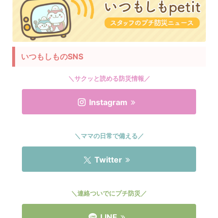
いつもしものSNS
＼サクッと読める防災情報／
Instagram
＼ママの日常で備える／
Twitter
＼連絡ついでにプチ防災／
LINE