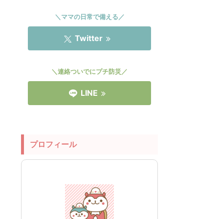
＼ママの日常で備える／
Twitter
＼連絡ついでにプチ防災／
LINE
プロフィール