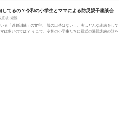
何してるの？令和の小学生とママによる防災親子座談会
災直後
,
避難
いる「避難訓練」の文字。 親の出番はないし、実はどんな訓練をして
マは多いのでは？ そこで、令和の小学生たちに最近の避難訓練の話を