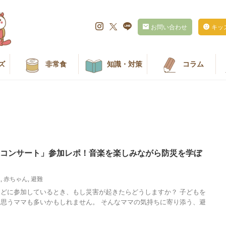
お問い合わせ
キッ
ズ
非常食
知識・対策
コラム
練コンサート」参加レポ！音楽を楽しみながら防災を学ぼ
児
,
赤ちゃん
,
避難
どに参加しているとき、もし災害が起きたらどうしますか？ 子どもを
思うママも多いかもしれません。 そんなママの気持ちに寄り添う、避