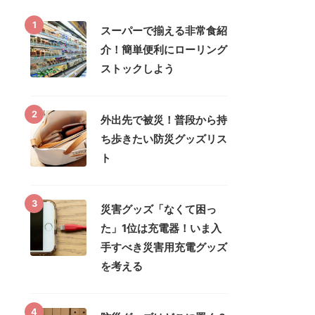
1
スーパーで揃える非常食紹
介！簡単便利にローリング
ストックしよう
2
外出先で被災！普段から持
ち歩きたい防災グッズリス
ト
3
災害グッズ「なくて困っ
た」1位は充電器！いま入
手すべき災害用充電グッズ
を考える
4