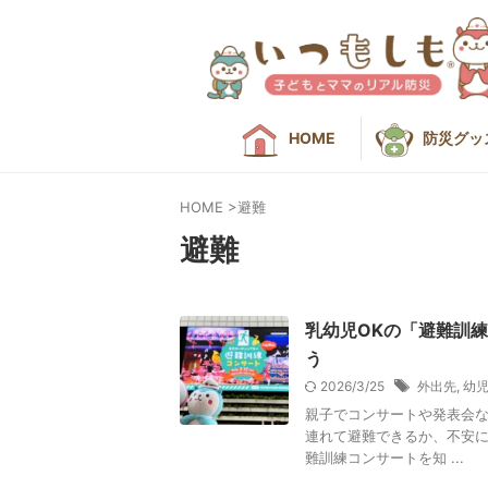
HOME
防災グッ
HOME
>
避難
避難
乳幼児OKの「避難訓
う
2026/3/25
外出先
,
幼
親子でコンサートや発表会な
連れて避難できるか、不安に
難訓練コンサートを知 ...