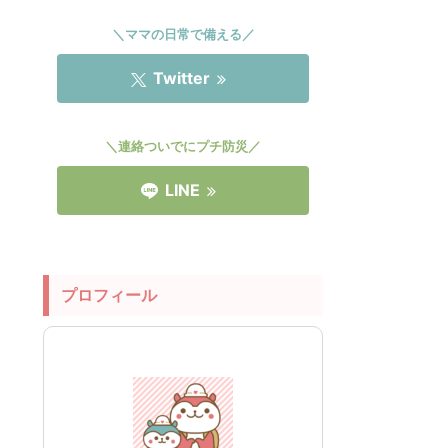
＼ママの日常で備える／
Twitter
＼連絡ついでにプチ防災／
LINE
プロフィール