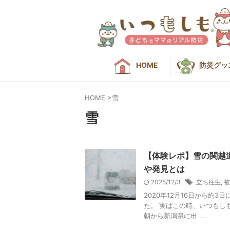
HOME
防災グッ
HOME
>
雪
雪
【体験レポ】雪の関越
や発見とは
2025/12/3
立ち往生
,
被
2020年12月16日から約
た。 実はこの時、いつもし
朝から新潟県に出 ...