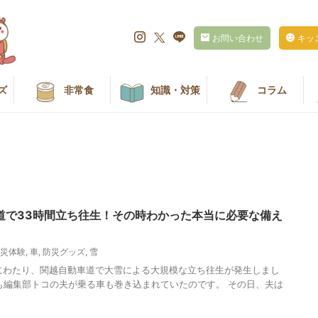
お問い合わせ
キッ
ズ
非常食
知識・対策
コラム
道で33時間立ち往生！その時わかった本当に必要な備え
災体験
,
車
,
防災グッズ
,
雪
3日にわたり、関越自動車道で大雪による大規模な立ち往生が発生しまし
も編集部トコの夫が乗る車も巻き込まれていたのです。 その日、夫は