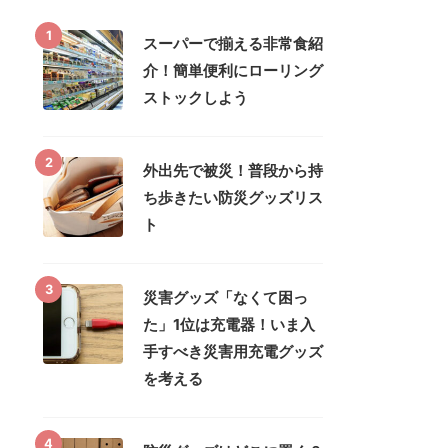
1
スーパーで揃える非常食紹
介！簡単便利にローリング
ストックしよう
2
外出先で被災！普段から持
ち歩きたい防災グッズリス
ト
3
災害グッズ「なくて困っ
た」1位は充電器！いま入
手すべき災害用充電グッズ
を考える
4