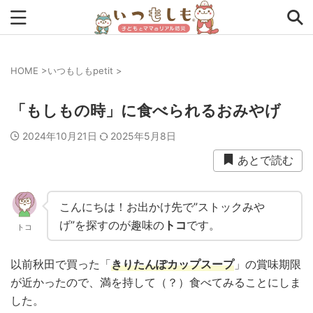
HOME
>
いつもしもpetit
>
タグから探す
「もしもの時」に食べられるおみやげ
0次の備え
1次の備え
2次の備え
まとめ
2024年10月21日
2025年5月8日
アプリ
インタビュー
コラム
チェックリスト
あとで読む
ツール
ママ防災士リサのいつもしも
ローリングストック
主食
事前対策
住まい
こんにちは！お出かけ先で”ストックみや
げ”を探すのが趣味の
トコ
です。
トコ
停電
備蓄
収納
台風
在宅避難
地震
夏
外出中
外出先
小学生
幼児
座談会
以前秋田で買った「
きりたんぽカップスープ
」の賞味期限
が近かったので、
満を持して
（？）食べてみることにしま
暮らし方
検証
特別企画
生理
発災直後
した。