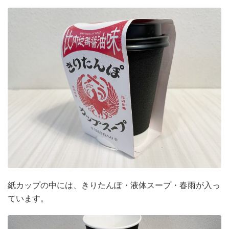
衛生用品
被災中
豪雨
赤ちゃん
避難前
避難所
野菜
防災おでかけ
防災グッズ
防災ポーチ
防災学習
非常持出袋
非常食
食事
紙カップの中には、きりたんぽ・液体スープ・春雨が入っ
ています。