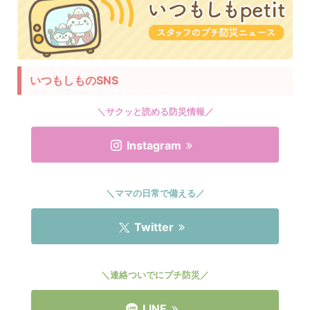
いつもしものSNS
＼サクッと読める防災情報／
Instagram
＼ママの日常で備える／
Twitter
＼連絡ついでにプチ防災／
LINE