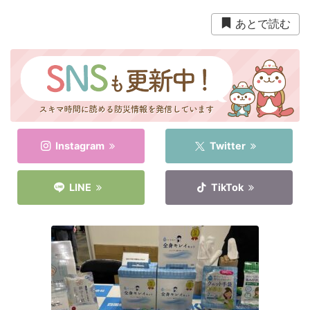
衛生用品
被災中
豪雨
赤ちゃん
避難前
あとで読む
避難所
野菜
防災おでかけ
防災グッズ
防災ポーチ
防災学習
非常持出袋
非常食
食事
Instagram
Twitter
LINE
TikTok