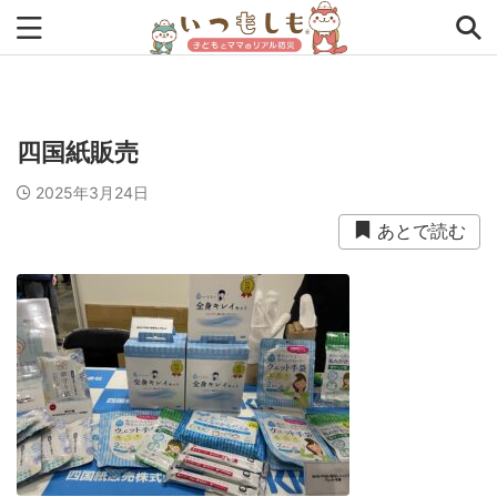
タグから探す
四国紙販売
0次の備え
1次の備え
2次の備え
まとめ
2025年3月24日
アプリ
インタビュー
コラム
チェックリスト
あとで読む
ツール
ママ防災士リサのいつもしも
ローリングストック
主食
事前対策
住まい
停電
備蓄
収納
台風
在宅避難
地震
夏
外出中
外出先
小学生
幼児
座談会
暮らし方
検証
特別企画
生理
発災直後