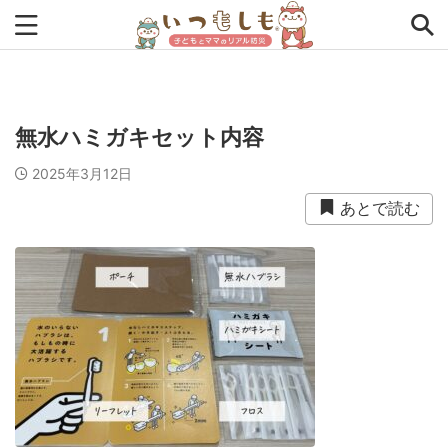
タグから探す
無水ハミガキセット内容
0次の備え
1次の備え
2次の備え
まとめ
2025年3月12日
アプリ
インタビュー
コラム
チェックリスト
あとで読む
ツール
ママ防災士リサのいつもしも
ローリングストック
主食
事前対策
住まい
停電
備蓄
収納
台風
在宅避難
地震
夏
外出中
外出先
小学生
幼児
座談会
暮らし方
検証
特別企画
生理
発災直後