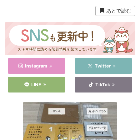
衛生用品
被災中
豪雨
赤ちゃん
避難前
あとで読む
避難所
野菜
防災おでかけ
防災グッズ
防災ポーチ
防災学習
非常持出袋
非常食
食事
Instagram
Twitter
LINE
TikTok