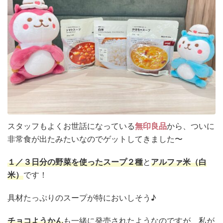
衛生用品
被災中
豪雨
赤ちゃん
避難前
避難所
野菜
防災おでかけ
防災グッズ
防災ポーチ
防災学習
非常持出袋
非常食
食事
スタッフもよくお世話になっている
無印良品
から、ついに
非常食が出たみたいなのでゲットしてきました〜
１／３日分の野菜を使ったスープ２種
と
アルファ米（白
米）
です！
具材たっぷりのスープが特においしそう♪
チョコようかん
も一緒に発売されたようなのですが、私が