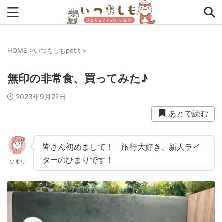
HOME
>
いつもしもpetit
>
タグから探す
無印の非常食、買ってみた♪
0次の備え
1次の備え
2次の備え
まとめ
2023年9月22日
アプリ
インタビュー
コラム
チェックリスト
あとで読む
ツール
ママ防災士リサのいつもしも
ローリングストック
主食
事前対策
住まい
皆さん初めまして！ 旅行大好き、新人ライ
ターのひまりです！
ひまり
停電
備蓄
収納
台風
在宅避難
地震
夏
外出中
外出先
小学生
幼児
座談会
暮らし方
検証
特別企画
生理
発災直後