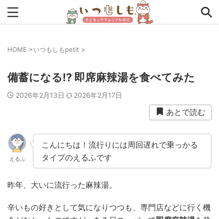
HOME
>
いつもしもpetit
>
タグから探す
備蓄になる!? 即席麻辣湯を食べてみた
0次の備え
1次の備え
2次の備え
まとめ
2026年2月13日
2026年2月17日
アプリ
インタビュー
コラム
チェックリスト
あとで読む
ツール
ママ防災士リサのいつもしも
ローリングストック
主食
事前対策
住まい
こんにちは！流行りには周回遅れで乗っかる
タイプのえるふです
えるふ
停電
備蓄
収納
台風
在宅避難
地震
夏
外出中
外出先
小学生
幼児
座談会
昨年、大いに流行った麻辣湯。
暮らし方
検証
特別企画
生理
発災直後
辛いもの好きとして気になりつつも、専門店などに行く機