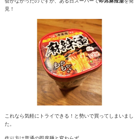
会がなかったのですが、ある日スーパーで
即席麻辣湯
を発
衛生用品
被災中
豪雨
赤ちゃん
避難前
見！
避難所
野菜
防災おでかけ
防災グッズ
防災ポーチ
防災学習
非常持出袋
非常食
食事
これなら気軽にトライできる！と勢いで買ってしまいまし
た。
作り方は普通の即席麺と変わらず。