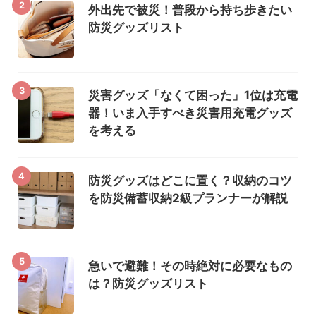
2
外出先で被災！普段から持ち歩きたい
防災グッズリスト
3
災害グッズ「なくて困った」1位は充電
器！いま入手すべき災害用充電グッズ
を考える
4
防災グッズはどこに置く？収納のコツ
を防災備蓄収納2級プランナーが解説
5
急いで避難！その時絶対に必要なもの
は？防災グッズリスト