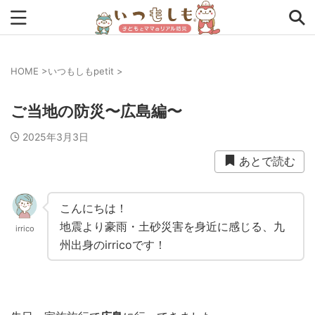
HOME
>
いつもしもpetit
>
タグから探す
ご当地の防災〜広島編〜
0次の備え
1次の備え
2次の備え
まとめ
2025年3月3日
アプリ
インタビュー
コラム
チェックリスト
あとで読む
ツール
ママ防災士リサのいつもしも
ローリングストック
主食
事前対策
住まい
こんにちは！
地震より豪雨・土砂災害を身近に感じる、九
irrico
停電
備蓄
収納
台風
在宅避難
地震
州出身のirricoです！
夏
外出中
外出先
小学生
幼児
座談会
暮らし方
検証
特別企画
生理
発災直後