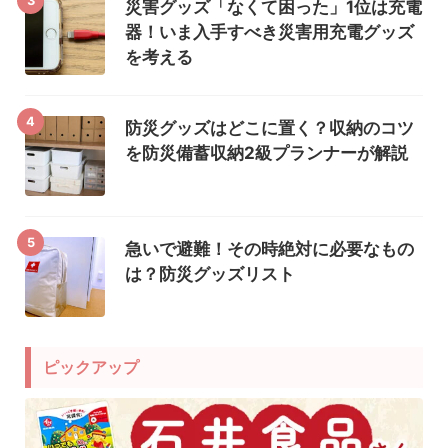
3
災害グッズ「なくて困った」1位は充電
器！いま入手すべき災害用充電グッズ
を考える
4
防災グッズはどこに置く？収納のコツ
を防災備蓄収納2級プランナーが解説
5
急いで避難！その時絶対に必要なもの
は？防災グッズリスト
ピックアップ