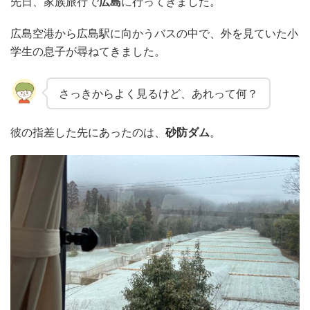
先日、家族旅行で
広島
に行ってきました。
衛生用品
被災中
豪雨
赤ちゃん
避難前
広島空港から広島駅に向かうバスの中で、外を見ていた小
避難所
野菜
防災おでかけ
防災グッズ
学生の息子が尋ねてきました。
防災ポーチ
防災学習
非常持出袋
非常食
さっきからよく見るけど、あれって何？
食事
彼の指差した先にあったのは、
砂防ダム
。