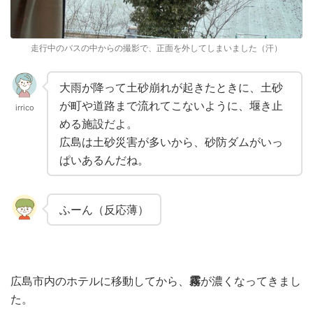
走行中のバスの中からの撮影で、正面を外してしまいました（汗）
大雨が降って土砂崩れが起きたときに、土砂
が町や道路まで流れてこないように、堰き止
irrico
める施設だよ。
広島は土砂災害が多いから、砂防ダムがいっ
ぱいあるんだね。
ふーん（反応薄）
広島市内のホテルに移動してから、
霧
が濃くなってきまし
た。