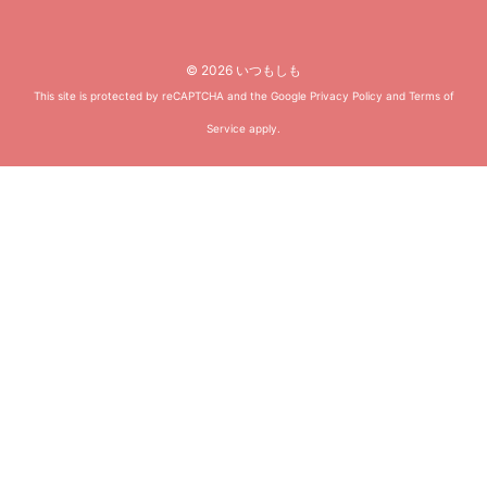
© 2026 いつもしも
This site is protected by reCAPTCHA and the Google
Privacy Policy
and
Terms of
Service
apply.