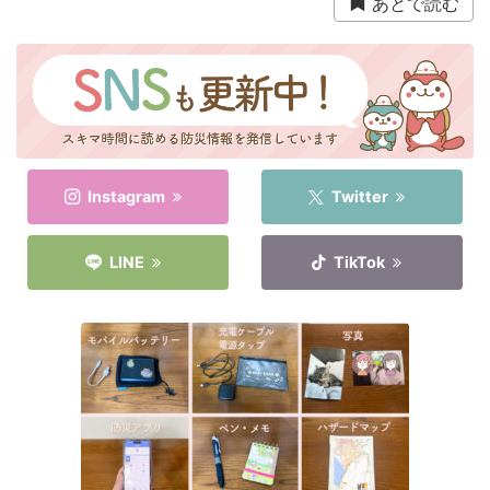
あとで読む
衛生用品
被災中
豪雨
赤ちゃん
避難前
避難所
野菜
防災おでかけ
防災グッズ
防災ポーチ
防災学習
非常持出袋
非常食
食事
Instagram
Twitter
LINE
TikTok