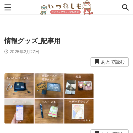
タグから探す
情報グッズ_記事用
0次の備え
1次の備え
2次の備え
まとめ
2025年2月27日
アプリ
インタビュー
コラム
チェックリスト
あとで読む
ツール
ママ防災士リサのいつもしも
ローリングストック
主食
事前対策
住まい
停電
備蓄
収納
台風
在宅避難
地震
夏
外出中
外出先
小学生
幼児
座談会
暮らし方
検証
特別企画
生理
発災直後