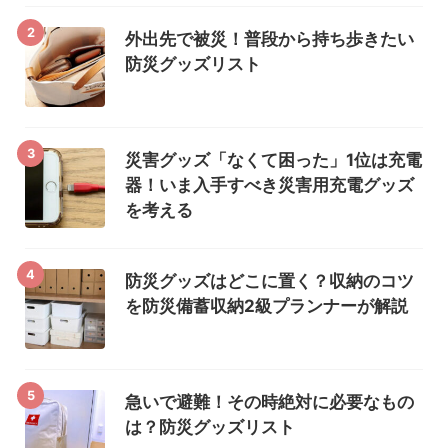
2
外出先で被災！普段から持ち歩きたい
防災グッズリスト
3
災害グッズ「なくて困った」1位は充電
器！いま入手すべき災害用充電グッズ
を考える
4
防災グッズはどこに置く？収納のコツ
を防災備蓄収納2級プランナーが解説
5
急いで避難！その時絶対に必要なもの
は？防災グッズリスト